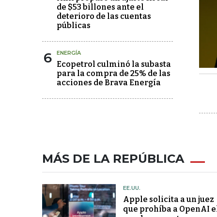
de $53 billones ante el
deterioro de las cuentas
públicas
6
ENERGÍA
Ecopetrol culminó la subasta
para la compra de 25% de las
acciones de Brava Energía
MÁS DE LA REPÚBLICA
EE.UU.
Apple solicita a un juez
que prohíba a OpenAI e