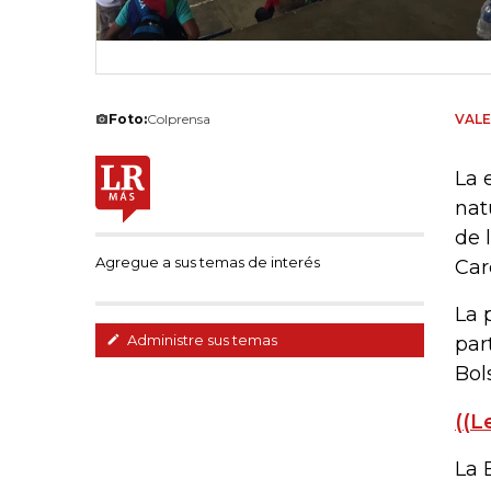
Foto:
Colprensa
VALE
La 
nat
de 
Agregue a sus temas de interés
Car
La 
Administre sus temas
par
Bol
((L
La 