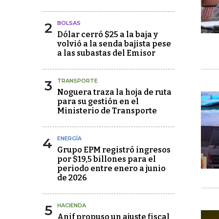
2
BOLSAS
Dólar cerró $25 a la baja y
volvió a la senda bajista pese
a las subastas del Emisor
3
TRANSPORTE
Noguera traza la hoja de ruta
para su gestión en el
Ministerio de Transporte
4
ENERGÍA
Grupo EPM registró ingresos
por $19,5 billones para el
periodo entre enero a junio
de 2026
5
HACIENDA
Anif propuso un ajuste fiscal