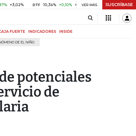
SUSCRÍBASE
3,02%
10,34%
+0,10%
+0,98%
$ 416,81
+$ 0,05
+0,
DTF
VER MÁS
UVR
CAJA FUERTE
INDICADORES
INSIDE
NÓMENO DE EL NIÑO
 de potenciales
ervicio de
laria