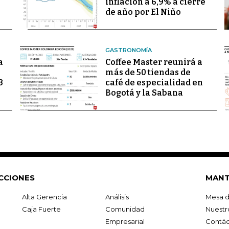
inflación a 6,9% a cierre
de año por El Niño
GASTRONOMÍA
a
Coffee Master reunirá a
más de 50 tiendas de
3
café de especialidad en
Bogotá y la Sabana
CCIONES
MANT
Alta Gerencia
Análisis
Mesa d
Caja Fuerte
Comunidad
Nuestr
Empresarial
Contác