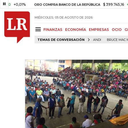
+0,01%
$ 399.745,16
+$ 2.295
ORO COMPRA BANCO DE LA REPÚBLICA
MIÉRCOLES, 05 DE AGOSTO DE 2026
FINANZAS
ECONOMÍA
EMPRESAS
OCIO
G
TEMAS DE CONVERSACIÓN
ANDI
BRUCE MAC 