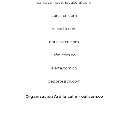
carnavalindustriacultural.com
canalrcn.com
rcnradio.com
noticiasrcn.com
lafm.com.co
alerta.com.co
deportesrcn.com
Organización Ardila Lülle - oal.com.co