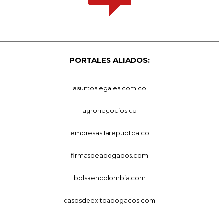
PORTALES ALIADOS:
asuntoslegales.com.co
agronegocios.co
empresas.larepublica.co
firmasdeabogados.com
bolsaencolombia.com
casosdeexitoabogados.com