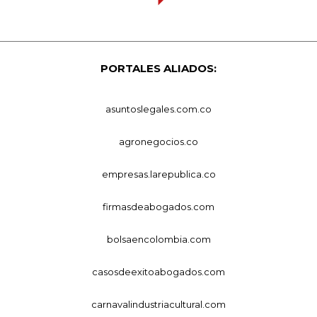
PORTALES ALIADOS:
asuntoslegales.com.co
agronegocios.co
empresas.larepublica.co
firmasdeabogados.com
bolsaencolombia.com
casosdeexitoabogados.com
carnavalindustriacultural.com