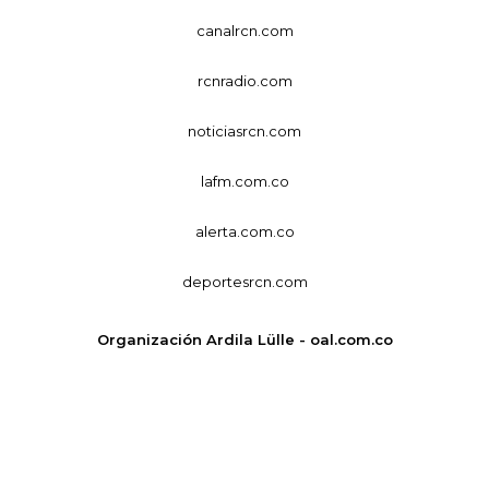
canalrcn.com
rcnradio.com
noticiasrcn.com
lafm.com.co
alerta.com.co
deportesrcn.com
Organización Ardila Lülle - oal.com.co