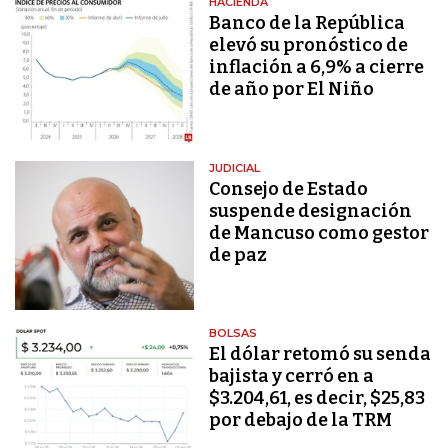
HACIENDA
Banco de la República
elevó su pronóstico de
inflación a 6,9% a cierre
de año por El Niño
JUDICIAL
Consejo de Estado
suspende designación
de Mancuso como gestor
de paz
BOLSAS
El dólar retomó su senda
bajista y cerró en a
$3.204,61, es decir, $25,83
por debajo de la TRM