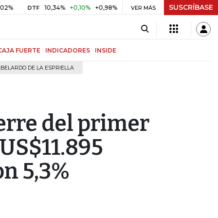
SUSCRÍBASE
10,34%
+0,10%
+0,98%
$ 417,01
+$ 0,05
+0,01%
DTF
UVR
VER MÁS
BI
CAJA FUERTE
INDICADORES
INSIDE
BELARDO DE LA ESPRIELLA
erre del primer
 US$11.895
on 5,3%