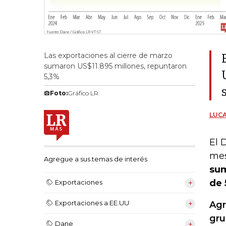
Las exportaciones al cierre de marzo
sumaron US$11.895 millones, repuntaron
5,3%
Foto:
Gráfico LR
LUCA
El 
mes
Agregue a sus temas de interés
sum
de 
Exportaciones
Exportaciones a EE.UU
Agr
gru
Dane