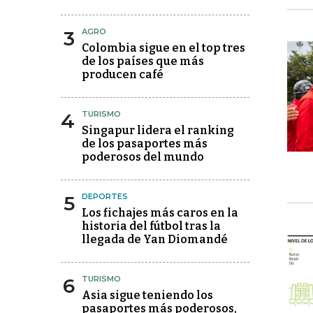
3
AGRO
Colombia sigue en el top tres
de los países que más
producen café
4
TURISMO
Singapur lidera el ranking
de los pasaportes más
poderosos del mundo
5
DEPORTES
Los fichajes más caros en la
historia del fútbol tras la
llegada de Yan Diomandé
6
TURISMO
Asia sigue teniendo los
pasaportes más poderosos,