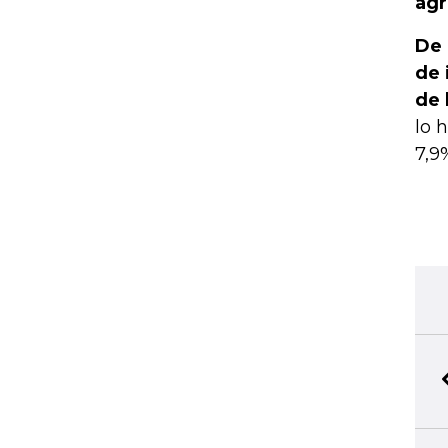
agr
De 
de 
de 
lo 
7,9