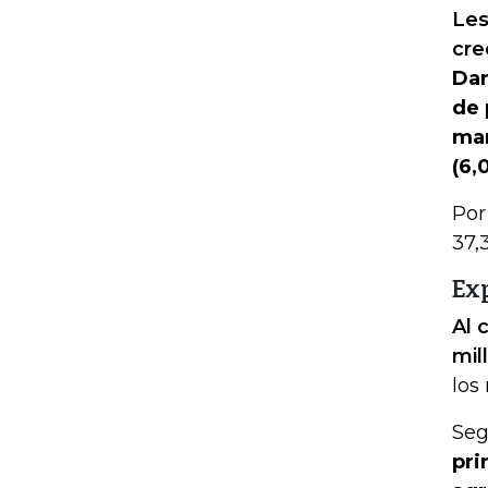
Les
cre
Dan
de 
man
(6,
Por
37,
Ex
Al 
mil
los
Seg
pri