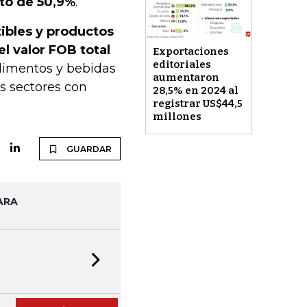
to de 50,9%
.
ibles y productos
el valor FOB total
Exportaciones
editoriales
alimentos y bebidas
aumentaron
s sectores con
28,5% en 2024 al
registrar US$44,5
millones
GUARDAR
ARA
Next slide