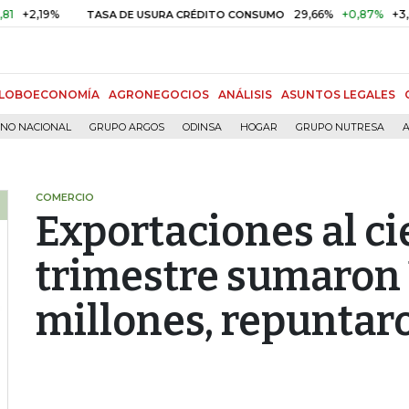
9%
29,66%
+0,87%
+3,02%
TASA DE USURA CRÉDITO CONSUMO
LOBOECONOMÍA
AGRONEGOCIOS
ANÁLISIS
ASUNTOS LEGALES
RNO NACIONAL
GRUPO ARGOS
ODINSA
HOGAR
GRUPO NUTRESA
A
COMERCIO
Exportaciones al ci
trimestre sumaron
millones, repuntar