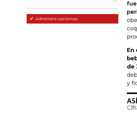
fue
per
Administre sus temas
obe
coq
pro
En 
beb
de 
deb
y fl