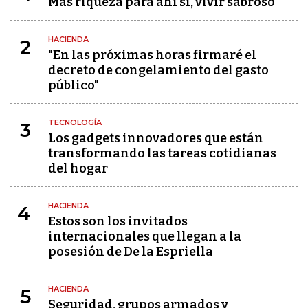
Más riqueza para ahí sí, vivir sabroso
HACIENDA
2
"En las próximas horas firmaré el
decreto de congelamiento del gasto
público"
TECNOLOGÍA
3
Los gadgets innovadores que están
transformando las tareas cotidianas
del hogar
HACIENDA
4
Estos son los invitados
internacionales que llegan a la
posesión de De la Espriella
HACIENDA
5
Seguridad, grupos armados y