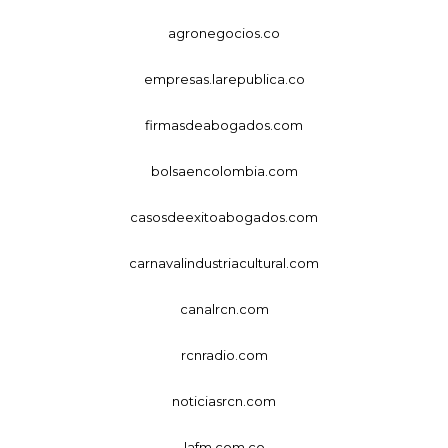
agronegocios.co
empresas.larepublica.co
firmasdeabogados.com
bolsaencolombia.com
casosdeexitoabogados.com
carnavalindustriacultural.com
canalrcn.com
rcnradio.com
noticiasrcn.com
lafm.com.co