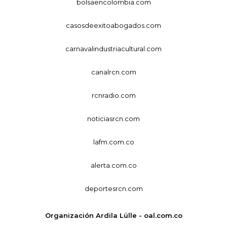
bolsaencolombia.com
casosdeexitoabogados.com
carnavalindustriacultural.com
canalrcn.com
rcnradio.com
noticiasrcn.com
lafm.com.co
alerta.com.co
deportesrcn.com
Organización Ardila Lülle - oal.com.co