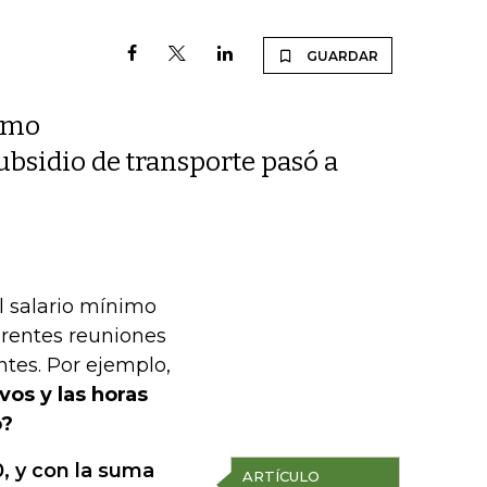
GUARDAR
nimo
ubsidio de transporte pasó a
l salario mínimo
erentes reuniones
ntes. Por ejemplo,
vos y las horas
o?
0, y con la suma
ARTÍCULO