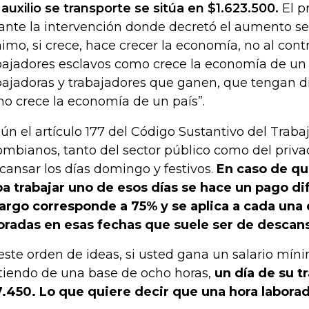
 auxilio se transporte se sitúa en $1.623.500.
El p
ante la intervención donde decretó el aumento señ
imo, si crece, hace crecer la economía, no al contr
bajadores esclavos como crece la economía de un 
bajadoras y trabajadores que ganen, que tengan d
o crece la economía de un país”.
ún el artículo 177 del Código Sustantivo del Trabaj
ombianos, tanto del sector público como del priva
cansar los días domingo y festivos.
En caso de qu
a trabajar uno de esos días se hace un pago dif
argo corresponde a 75% y se aplica a cada una 
oradas en esas fechas que suele ser de descan
este orden de ideas, si usted gana un salario mín
tiendo de una base de ocho horas,
un día de su t
.450. Lo que quiere decir que una hora laborad