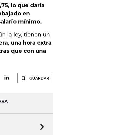
,75, lo que daría
rabajado en
alario mínimo.
n la ley, tienen un
ra, una hora extra
tras que con una
GUARDAR
ARA
Next slide