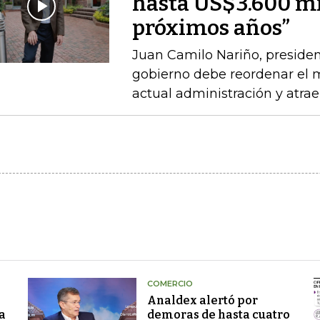
hasta US$3.600 mi
próximos años”
Juan Camilo Nariño, presiden
gobierno debe reordenar el m
actual administración y atraer
COMERCIO
Analdex alertó por
a
demoras de hasta cuatro