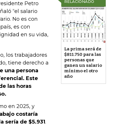
RELACIONADO
residente Petro
aló “el salario
ario. No es con
país, es con
ignidad en su vida,
La prima será de
o, los trabajadores
$811.750 para las
personas que
do, tiene derecho a
ganen un salario
e una persona
mínimo el otro
año
erencial. Este
de las horas
so.
imo en 2025, y
rabajo costaría
a sería de $5.931
.