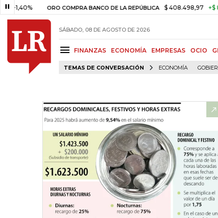
40%
$ 408.498,97
+$ 8.753,81
ORO COMPRA BANCO DE LA REPÚBLICA
SÁBADO, 08 DE AGOSTO DE 2026
FINANZAS
ECONOMÍA
EMPRESAS
OCIO
G
TEMAS DE CONVERSACIÓN
ECONOMÍA
GOBIE