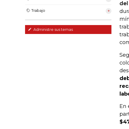
del
dur
Trabajo
mín
tra
Administre sus temas
tra
com
Seg
col
des
deb
rec
lab
En 
par
$47