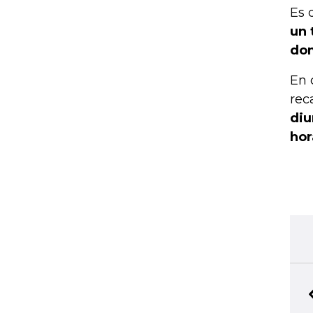
Es 
un 
dom
En 
rec
diu
hor