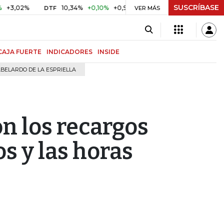
SUSCRÍBASE
2%
10,34%
+0,10%
+0,98%
$ 416,96
+$ 0,05
+0,01%
DTF
UVR
VER MÁS
CAJA FUERTE
INDICADORES
INSIDE
BELARDO DE LA ESPRIELLA
n los recargos
os y las horas