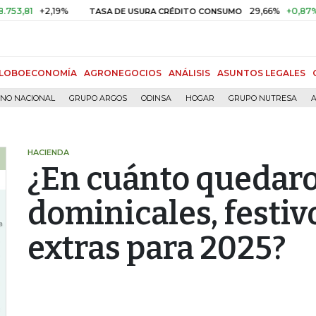
+2,19%
29,66%
+0,87%
+3,0
TASA DE USURA CRÉDITO CONSUMO
LOBOECONOMÍA
AGRONEGOCIOS
ANÁLISIS
ASUNTOS LEGALES
RNO NACIONAL
GRUPO ARGOS
ODINSA
HOGAR
GRUPO NUTRESA
A
HACIENDA
¿En cuánto quedaro
dominicales, festiv
extras para 2025?