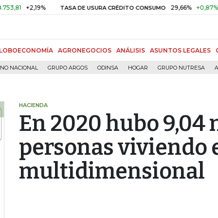
+2,19%
29,66%
+0,87%
+3,02
TASA DE USURA CRÉDITO CONSUMO
LOBOECONOMÍA
AGRONEGOCIOS
ANÁLISIS
ASUNTOS LEGALES
RNO NACIONAL
GRUPO ARGOS
ODINSA
HOGAR
GRUPO NUTRESA
A
HACIENDA
En 2020 hubo 9,04 
personas viviendo 
multidimensional