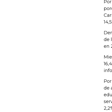
Por
por
Car
14,
Den
de 
en 
Mie
16,
inf
Por
de 
edu
ser
2,2