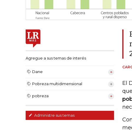
Agregue a sus temas de interés
CARO
Dane
El 
Pobreza multidimensional
que
pobreza
pob
nec
Administre sus temas
Con
med