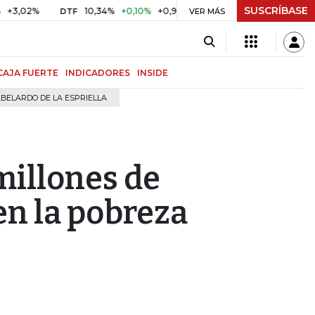
SUSCRÍBASE
%
10,34%
+0,10%
+0,98%
$ 416,96
+$ 0,05
+0,01%
DTF
UVR
VER MÁS
CAJA FUERTE
INDICADORES
INSIDE
BELARDO DE LA ESPRIELLA
millones de
en la pobreza