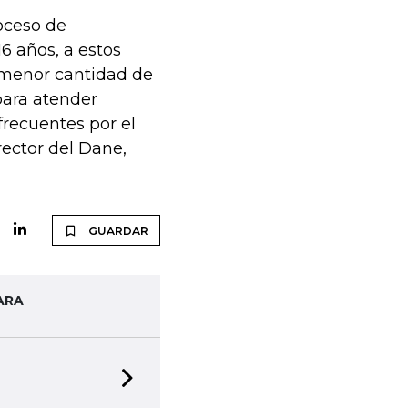
roceso de
16 años, a estos
a menor cantidad de
para atender
recuentes por el
rector del Dane,
GUARDAR
ARA
Next slide