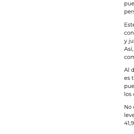
pue
per
Est
con
y j
Así
com
Al 
es 
pue
los
No 
lev
41,