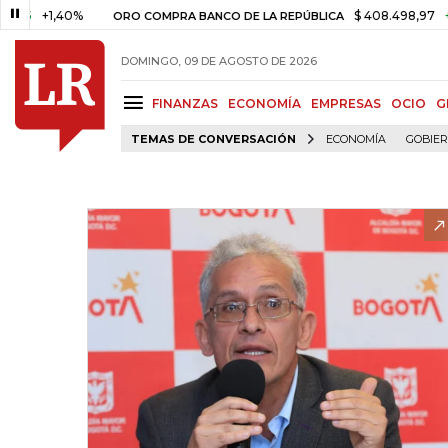
+1,40%
$ 408.498,97
+$ 8.753
ORO COMPRA BANCO DE LA REPÚBLICA
DOMINGO, 09 DE AGOSTO DE 2026
FINANZAS
ECONOMÍA
EMPRESAS
OCIO
G
TEMAS DE CONVERSACIÓN
ECONOMÍA
GOBIE