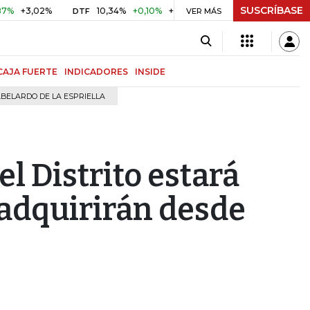
SUSCRÍBASE
,02%
10,34%
+0,10%
+0,98%
$ 417,01
+$ 0,05
+0,0
DTF
VER MÁS
UVR
CAJA FUERTE
INDICADORES
INSIDE
BELARDO DE LA ESPRIELLA
l Distrito estará
e adquirirán desde