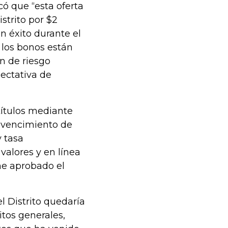
có que “esta oferta
trito por $2
on éxito durante el
e los bonos están
n de riesgo
pectativa de
títulos mediante
n vencimiento de
y tasa
valores y en línea
e aprobado el
l Distrito quedaría
itos generales,