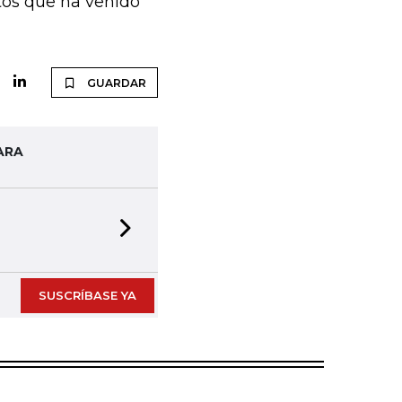
stos que ha venido
GUARDAR
ARA
Next slide
SUSCRÍBASE YA