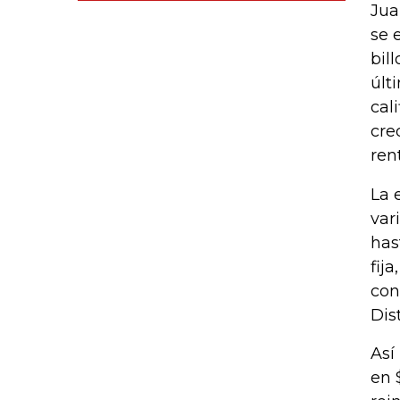
Jua
se 
bil
últ
cal
cre
ren
La 
var
has
fij
con
Dis
Así
en 