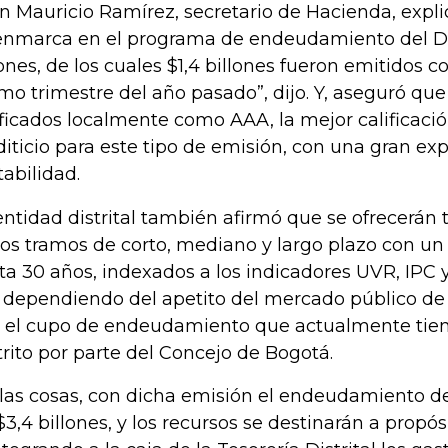
n Mauricio Ramírez, secretario de Hacienda, expli
enmarca en el programa de endeudamiento del Dis
lones, de los cuales $1,4 billones fueron emitidos c
imo trimestre del año pasado”, dijo. Y, aseguró qu
ificados localmente como AAA, la mejor calificació
diticio para este tipo de emisión, con una gran ex
tabilidad.
entidad distrital también afirmó que se ofrecerán 
ios tramos de corto, mediano y largo plazo con u
ta 30 años, indexados a los indicadores UVR, IPC 
a, dependiendo del apetito del mercado público de 
 el cupo de endeudamiento que actualmente tien
trito por parte del Concejo de Bogotá.
 las cosas, con dicha emisión el endeudamiento de
$3,4 billones, y los recursos se destinarán a propós