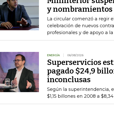
MinInterior suspe
y nombramientos h
La circular comenzó a regir e
celebración de nuevos contra
profesionales y de apoyo a la
ENERGÍA
06/08/2026
Superservicios es
pagado $24,9 billo
inconclusas
Según la superintendencia, el
$1,15 billones en 2008 a $8,3