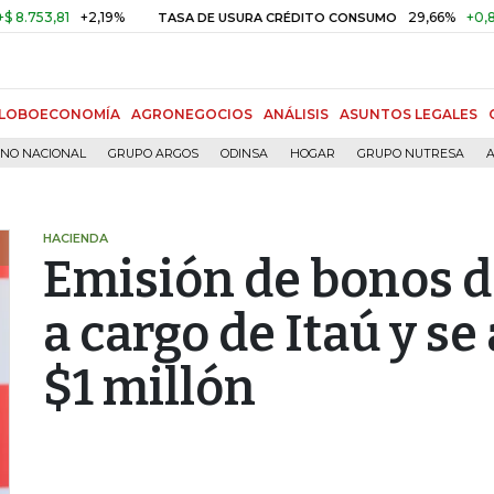
,81
+2,19%
29,66%
+0,87%
+3
TASA DE USURA CRÉDITO CONSUMO
LOBOECONOMÍA
AGRONEGOCIOS
ANÁLISIS
ASUNTOS LEGALES
RNO NACIONAL
GRUPO ARGOS
ODINSA
HOGAR
GRUPO NUTRESA
A
HACIENDA
Emisión de bonos de
a cargo de Itaú y s
$1 millón