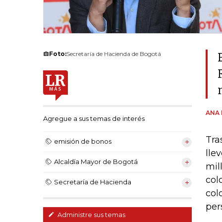
Foto:
Secretaría de Hacienda de Bogotá
ANA 
Agregue a sus temas de interés
Tra
emisión de bonos
lle
Alcaldía Mayor de Bogotá
mil
col
Secretaría de Hacienda
col
per
Administre sus temas