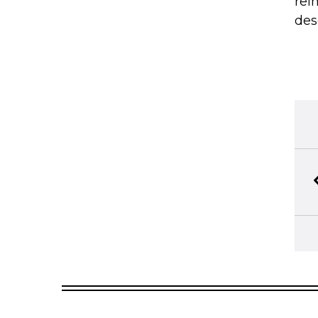
rei
des