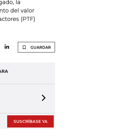
gado, la
nto del valor
actores (PTF)
GUARDAR
ARA
Next slide
SUSCRÍBASE YA