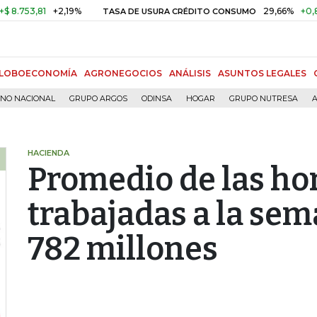
,81
+2,19%
29,66%
+0,87%
+3
TASA DE USURA CRÉDITO CONSUMO
LOBOECONOMÍA
AGRONEGOCIOS
ANÁLISIS
ASUNTOS LEGALES
RNO NACIONAL
GRUPO ARGOS
ODINSA
HOGAR
GRUPO NUTRESA
A
HACIENDA
Promedio de las hor
trabajadas a la se
782 millones