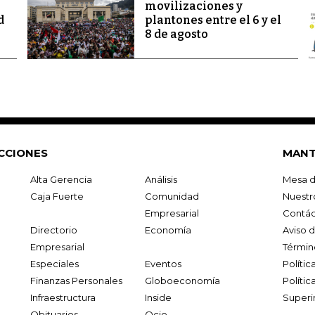
movilizaciones y
d
plantones entre el 6 y el
8 de agosto
CCIONES
MANT
Alta Gerencia
Análisis
Mesa d
Caja Fuerte
Comunidad
Nuestr
Empresarial
Contác
Directorio
Economía
Aviso 
Empresarial
Términ
Especiales
Eventos
Políti
Finanzas Personales
Globoeconomía
Polític
Infraestructura
Inside
Superi
Obituarios
Ocio