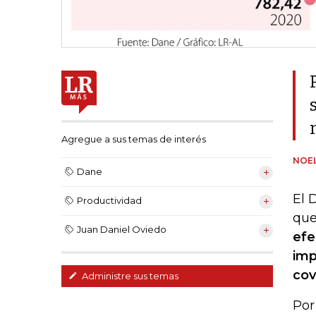
Agregue a sus temas de interés
NOEL
Dane
El 
Productividad
que
Juan Daniel Oviedo
efe
imp
cov
Administre sus temas
Por