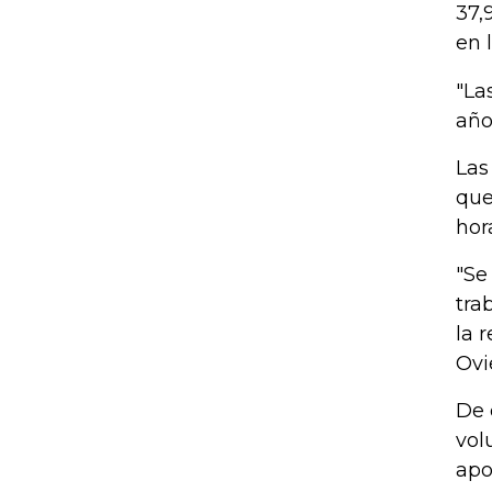
37,
en 
"La
año
Las
que
hor
"Se
tra
la 
Ovi
De 
vol
apo