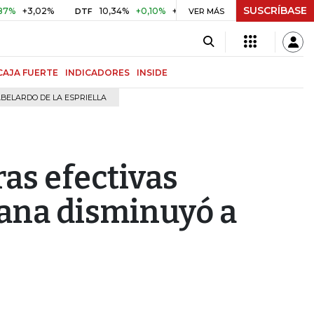
SUSCRÍBASE
,02%
10,34%
+0,10%
+0,98%
$ 416,96
+$ 0,05
+0,0
DTF
VER MÁS
UVR
CAJA FUERTE
INDICADORES
INSIDE
BELARDO DE LA ESPRIELLA
as efectivas
mana disminuyó a