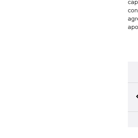
cap
con
agr
apo