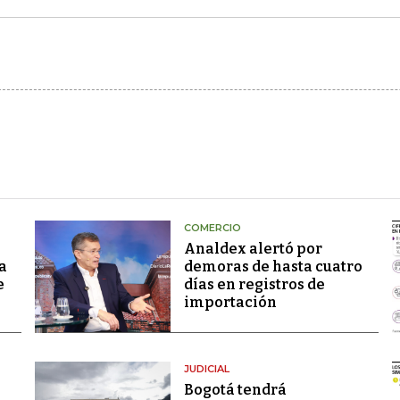
COMERCIO
Analdex alertó por
a
demoras de hasta cuatro
e
días en registros de
importación
JUDICIAL
Bogotá tendrá