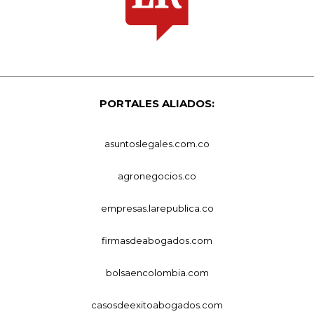
PORTALES ALIADOS:
asuntoslegales.com.co
agronegocios.co
empresas.larepublica.co
firmasdeabogados.com
bolsaencolombia.com
casosdeexitoabogados.com