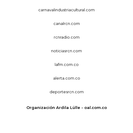
carnavalindustriacultural.com
canalrcn.com
rcnradio.com
noticiasrcn.com
lafm.com.co
alerta.com.co
deportesrcn.com
Organización Ardila Lülle - oal.com.co