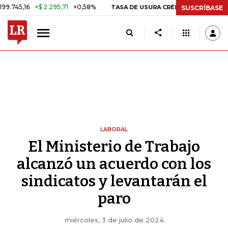
6
+$ 2.295,71
+0,58%
29,66%
TASA DE USURA CRÉDITO CONSUMO
SUSCRÍBASE
LABORAL
El Ministerio de Trabajo
alcanzó un acuerdo con los
sindicatos y levantarán el
paro
miércoles, 3 de julio de 2024