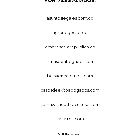
PORTALES ALIADOS:
asuntoslegales.com.co
agronegocios.co
empresas.larepublica.co
firmasdeabogados.com
bolsaencolombia.com
casosdeexitoabogados.com
carnavalindustriacultural.com
canalrcn.com
rcnradio.com