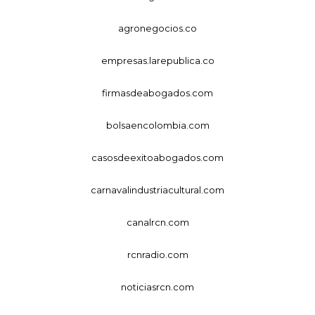
agronegocios.co
empresas.larepublica.co
firmasdeabogados.com
bolsaencolombia.com
casosdeexitoabogados.com
carnavalindustriacultural.com
canalrcn.com
rcnradio.com
noticiasrcn.com