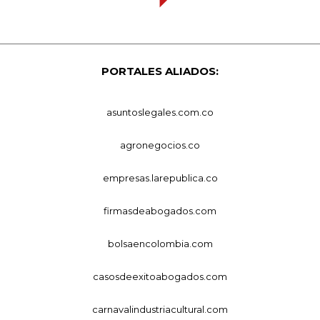
PORTALES ALIADOS:
asuntoslegales.com.co
agronegocios.co
empresas.larepublica.co
firmasdeabogados.com
bolsaencolombia.com
casosdeexitoabogados.com
carnavalindustriacultural.com