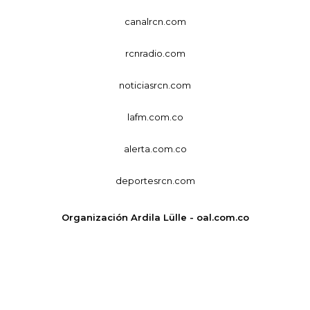
canalrcn.com
rcnradio.com
noticiasrcn.com
lafm.com.co
alerta.com.co
deportesrcn.com
Organización Ardila Lülle - oal.com.co