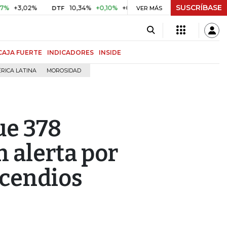
SUSCRÍBASE
,02%
10,34%
+0,10%
+0,98%
$ 416,91
+$ 0,05
+0,01
DTF
VER MÁS
UVR
CAJA FUERTE
INDICADORES
INSIDE
RICA LATINA
MOROSIDAD
ue 378
 alerta por
ncendios