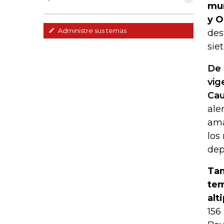
mun
y O
Administre sus temas
des
sie
De 
vig
Cau
ale
ama
los
dep
Tam
tem
alt
156