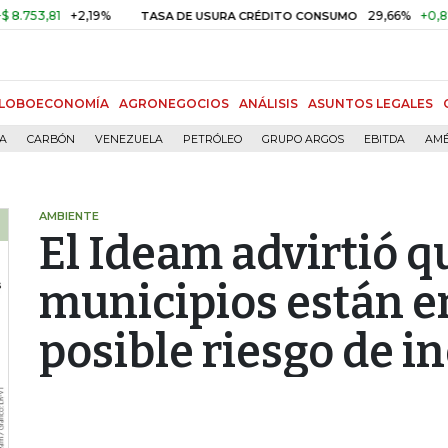
,81
+2,19%
29,66%
+0,87%
+3
TASA DE USURA CRÉDITO CONSUMO
LOBOECONOMÍA
AGRONEGOCIOS
ANÁLISIS
ASUNTOS LEGALES
ÍA
CARBÓN
VENEZUELA
PETRÓLEO
GRUPO ARGOS
EBITDA
AMÉ
AMBIENTE
El Ideam advirtió q
municipios están en
posible riesgo de i