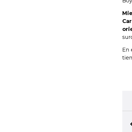
Boy
Mie
Car
ori
sur
En 
tie