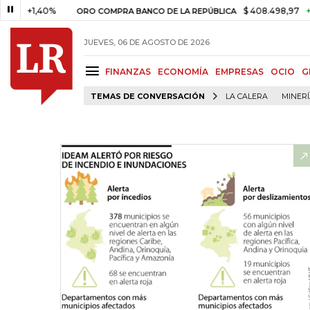
1,40%
$ 408.498,97
+$ 8.753
ORO COMPRA BANCO DE LA REPÚBLICA
JUEVES, 06 DE AGOSTO DE 2026
FINANZAS
ECONOMÍA
EMPRESAS
OCIO
G
TEMAS DE CONVERSACIÓN
LA CALERA
MINER