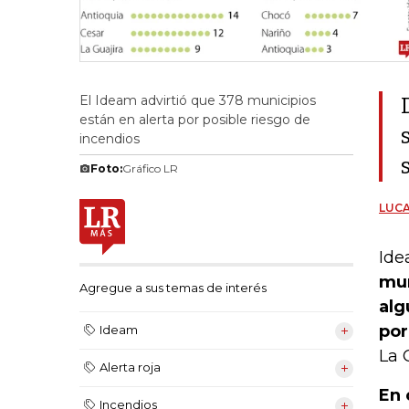
El Ideam advirtió que 378 municipios
están en alerta por posible riesgo de
incendios
Foto:
Gráfico LR
LUCA
Ide
mun
Agregue a sus temas de interés
alg
por
Ideam
La 
Alerta roja
En 
Incendios