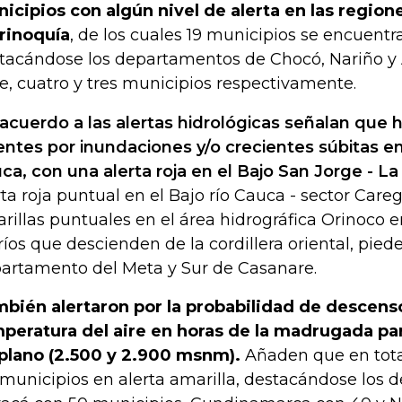
icipios con algún nivel de alerta en las region
rinoquía
, de los cuales 19 municipios se encuentra
tacándose los departamentos de Chocó, Nariño y 
te, cuatro y tres municipios respectivamente.
acuerdo a las alertas hidrológicas señalan que h
entes por inundaciones y/o crecientes súbitas 
ca, con una alerta roja en el Bajo San Jorge - L
rta roja puntual en el Bajo río Cauca - sector Careg
rillas puntuales en el área hidrográfica Orinoco en
 ríos que descienden de la cordillera oriental, pie
artamento del Meta y Sur de Casanare.
bién alertaron por la probabilidad de descenso
peratura del aire en horas de la madrugada pa
iplano (2.500 y 2.900 msnm).
Añaden que en tota
 municipios en alerta amarilla, destacándose los