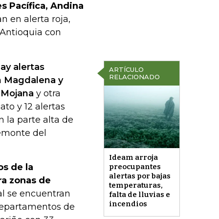
es Pacífica, Andina
n en alerta roja,
Antioquia con
ay alertas
ARTÍCULO
RELACIONADO
en Magdalena y
a Mojana
y otra
ato y 12 alertas
 la parte alta de
demonte del
Ideam arroja
s de la
preocupantes
alertas por bajas
ra zonas de
temperaturas,
l se encuentran
falta de lluvias e
incendios
 departamentos de