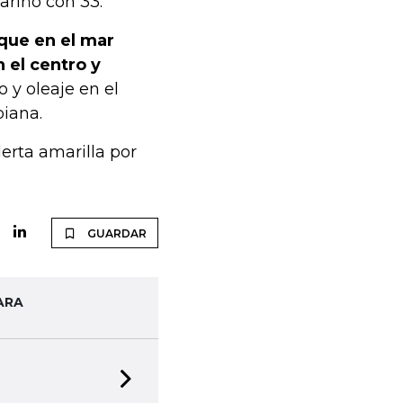
riño con 33.
que en el mar
n el centro y
o y oleaje en el
iana.
erta amarilla por
GUARDAR
ARA
Next slide