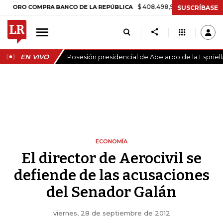
$ 408.498,97
+$ 8.753,81
+2,19%
O COMPRA BANCO DE LA REPÚBLICA
SUSCRÍBASE
EN VIVO
Posesión presidencial de Abelardo de la Espriell
ECONOMÍA
El director de Aerocivil se
defiende de las acusaciones
del Senador Galán
viernes, 28 de septiembre de 2012