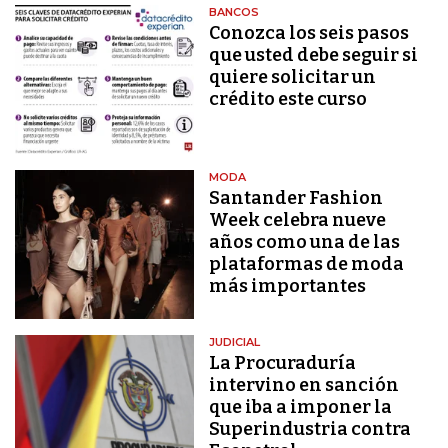
BANCOS
Conozca los seis pasos
que usted debe seguir si
quiere solicitar un
crédito este curso
MODA
Santander Fashion
Week celebra nueve
años como una de las
plataformas de moda
más importantes
JUDICIAL
La Procuraduría
intervino en sanción
que iba a imponer la
Superindustria contra