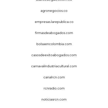
agronegocios.co
empresas.larepublica.co
firmasdeabogados.com
bolsaencolombia.com
casosdeexitoabogados.com
carnavalindustriacultural.com
canalrcn.com
rcnradio.com
noticiasrcn.com