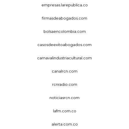
empresas.larepublica.co
firmasdeabogados.com
bolsaencolombia.com
casosdeexitoabogados.com
carnavalindustriacultural.com
canalrcn.com
rcnradio.com
noticiasrcn.com
lafm.com.co
alerta.com.co