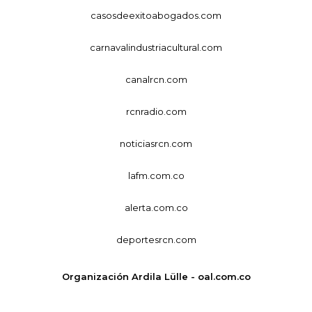
casosdeexitoabogados.com
carnavalindustriacultural.com
canalrcn.com
rcnradio.com
noticiasrcn.com
lafm.com.co
alerta.com.co
deportesrcn.com
Organización Ardila Lülle - oal.com.co