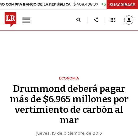
$ 408.498,97
+$ 8.753,81
+2,19%
MPRA BANCO DE LA REPÚBLICA
T
SUSCRÍBASE
ECONOMÍA
Drummond deberá pagar
más de $6.965 millones por
vertimiento de carbón al
mar
jueves, 19 de diciembre de 2013