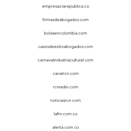
empresas.larepublica.co
firmasdeabogados.com
bolsaencolombia.com
casosdeexitoabogados.com
carnavalindustriacultural.com
canalrcn.com
rcnradio.com
noticiasrcn.com
lafm.com.co
alerta.com.co