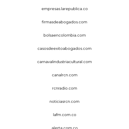
empresas.larepublica.co
firmasdeabogados.com
bolsaencolombia.com
casosdeexitoabogados.com
carnavalindustriacultural.com
canalrcn.com
rcnradio.com
noticiasrcn.com
lafm.com.co
alerta.com.co