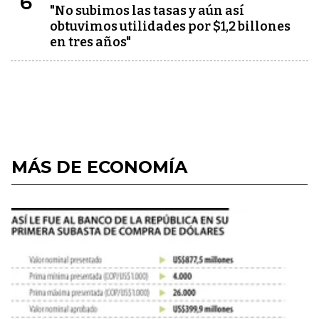
6
"No subimos las tasas y aún así
obtuvimos utilidades por $1,2 billones
en tres años"
MÁS DE ECONOMÍA