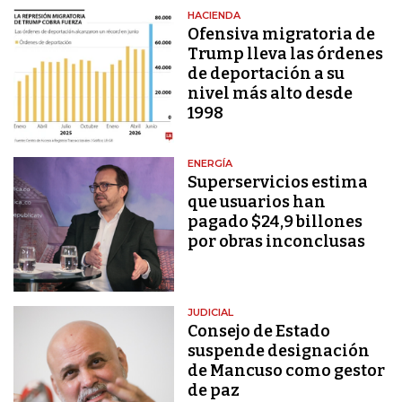
HACIENDA
Ofensiva migratoria de
Trump lleva las órdenes
de deportación a su
nivel más alto desde
1998
ENERGÍA
Superservicios estima
que usuarios han
pagado $24,9 billones
por obras inconclusas
JUDICIAL
Consejo de Estado
suspende designación
de Mancuso como gestor
de paz