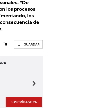
sonales. “De
con los procesos
imentando, los
 consecuencia de
o.
GUARDAR
ARA
Next slide
SUSCRÍBASE YA