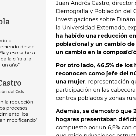
Juan Andrés Castro, director 
Demografía y Población del 
Investigaciones sobre Dinámic
ola
la Universidad Externado, ex
ha habido una reducción en
ndo o
poblacional y un cambio de 
reciendo desde
un cambio en la composició
7% y eso sube a
a la cifra a la
 un año”.
Por otro lado, 46,5% de los
reconocen como jefe del nú
una mujer
, representación 
Castro
participación en las cabecera
ión del Cids
centros poblados y zonas rura
n la reducción
los procesos
Además, se demostró que 2
imiento, los
hogares presentaban déficit
an modificando”.
compuesto por un 6,8% con dé
que mide privaciones estruct