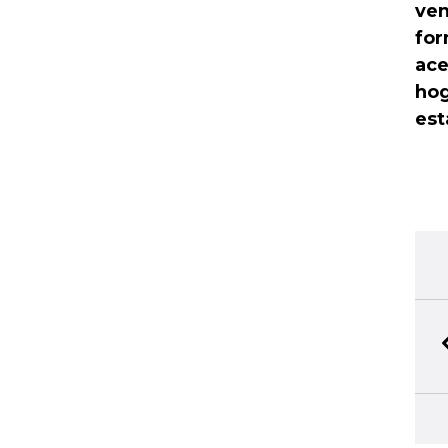
ven
for
ace
hog
est