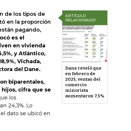
n de los tipos de
ARTÍCULO
RELACIONADO
tó en la proporción
 están pagando,
ocó es el
ven en vivienda
,5%, y Atlántico,
18,9%, Vichada,
Dane reveló que
ectora del Dane.
en febrero de
2025, ventas del
son biparentales,
comercio
hijos, cifra que se
minorista
aumentaron 7,5%
ue los
an 24,3%. Lo
el dato se ubicó en