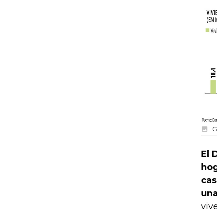
G
El 
hog
cas
una
viv