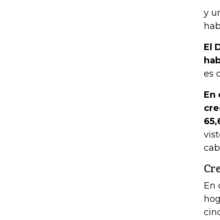
y u
hab
El 
hab
es 
En 
cre
65,
vis
cab
Cr
En 
hog
cin