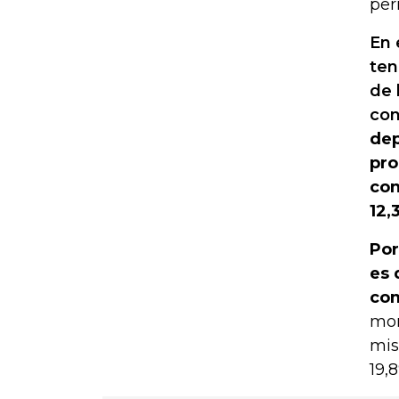
per
En 
ten
de 
con
dep
pro
con
12,
Por
es 
com
mon
mis
19,