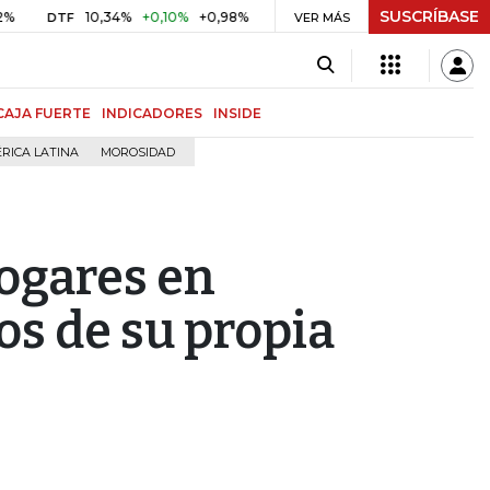
SUSCRÍBASE
10,34%
+0,10%
+0,98%
$ 416,91
+$ 0,05
+0,01%
TF
UVR
VER MÁS
BITC
CAJA FUERTE
INDICADORES
INSIDE
RICA LATINA
MOROSIDAD
hogares en
s de su propia