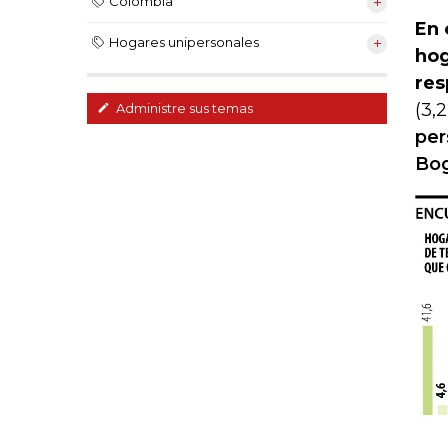
Colombia
En 
Hogares unipersonales
hog
res
(3,2
Administre sus temas
per
Bog