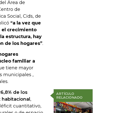
del Área de
Centro de
a Social, Cids, de
plicó
“a la vez que
 el crecimiento
la estructura, hay
n de los hogares”
.
 hogares
cleo familiar a
que tiene mayor
s municipales ,
les.
6,8% de los
ARTÍCULO
RELACIONADO
 habitacional
,
ficit cuantitativo,
urales o de espacio,