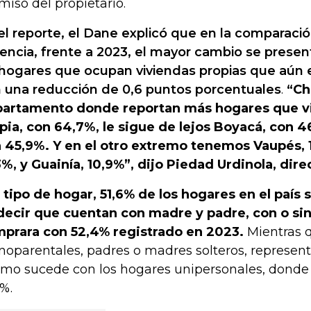
miso del propietario.
el reporte, el Dane explicó que en la comparació
encia, frente a 2023, el mayor cambio se presen
hogares que ocupan viviendas propias que aún
 una reducción de 0,6 puntos porcentuales
.
“Ch
artamento donde reportan más hogares que vi
pia, con 64,7%, le sigue de lejos Boyacá, con 46
 45,9%. Y en el otro extremo tenemos Vaupés, 
3%, y Guainía, 10,9%”, dijo Piedad Urdinola, dir
 tipo de hogar, 51,6% de los hogares en el país 
decir que cuentan con madre y padre, con o sin 
prara con 52,4% registrado en 2023.
Mientras q
oparentales, padres o madres solteros, represent
mo sucede con los hogares unipersonales, donde 
8%.