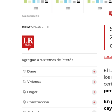
Foto:
Gráfico LR
LUCA
Agregue a sus temas de interés
El 
Dane
los
Vivienda
cer
per
Hogar
En 
Construcción
ca