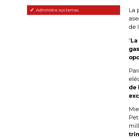
La 
Administre sus temas
ase
de 
“
La
gas
opo
Par
elé
de 
exc
Mie
Pet
mil
tri