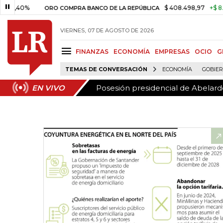
Posesión presidencial de Abelardo
EN VIVO
%
$ 408.498,97
+$ 8.753,81
ORO COMPRA BANCO DE LA REPÚBLICA
VIERNES, 07 DE AGOSTO DE 2026
FINANZAS
ECONOMÍA
EMPRESAS
OCIO
G
TEMAS DE CONVERSACIÓN
ECONOMÍA
GOBIE
Posesión presidencial de Abelardo
EN VIVO