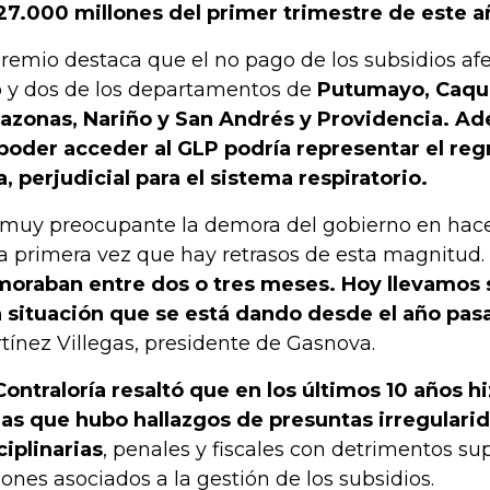
27.000 millones del primer trimestre de este a
gremio destaca que el no pago de los subsidios afe
 y dos de los departamentos de
Putumayo, Caque
zonas, Nariño y San Andrés y Providencia. Ad
poder acceder al GLP podría representar el regr
a, perjudicial para el sistema respiratorio.
 muy preocupante la demora del gobierno en hace
la primera vez que hay retrasos de esta magnitud.
oraban entre dos o tres meses. Hoy llevamos s
 situación que se está dando desde el año pas
tínez Villegas, presidente de Gasnova.
Contraloría resaltó que en los últimos 10 años h
las que hubo hallazgos de presuntas irregulari
ciplinarias
, penales y fiscales con detrimentos su
lones asociados a la gestión de los subsidios.