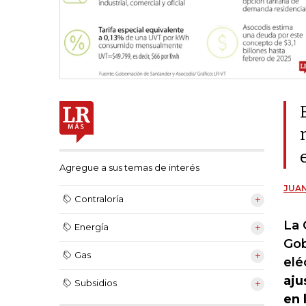
Agregue a sus temas de interés
JUA
Contraloría
La 
Energía
Gob
Gas
elé
aju
Subsidios
en 