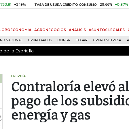
 de la Espriella
+2,19%
29,66%
+0,87%
+3,02%
TASA DE USURA CRÉDITO CONSUMO
LOBOECONOMÍA
AGRONEGOCIOS
ANÁLISIS
ASUNTOS LEGALES
RNO NACIONAL
GRUPO ARGOS
ODINSA
HOGAR
GRUPO NUTRESA
A
 de la Espriella
ENERGÍA
Contraloría elevó al
pago de los subsidio
energía y gas