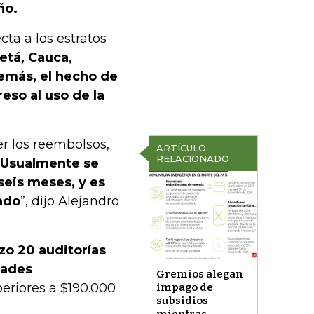
ño.
cta a los estratos
tá, Cauca,
emás, el hecho de
eso al uso de la
r los reembolsos,
ARTÍCULO
RELACIONADO
Usualmente se
eis meses, y es
ado
”, dijo Alejandro
izo 20 auditorías
dades
Gremios alegan
periores a $190.000
impago de
subsidios