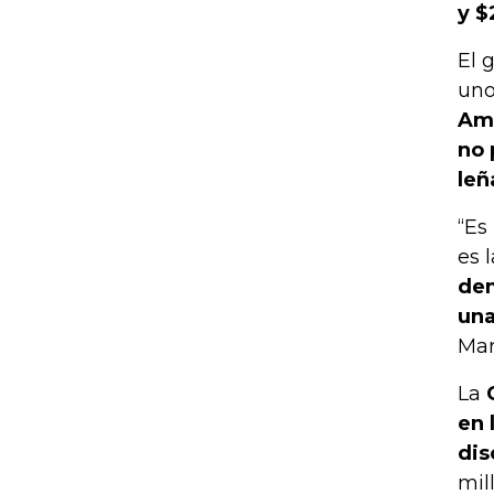
y $
El 
uno
Ama
no 
leñ
“Es
es 
dem
una
Mar
La
en 
dis
mil