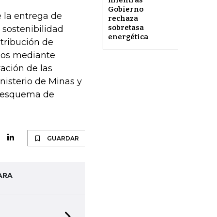
mientras
Gobierno
 la entrega de
rechaza
sobretasa
e sostenibilidad
energética
stribución de
ursos mediante
vación de las
nisterio de Minas y
el esquema de
GUARDAR
ARA