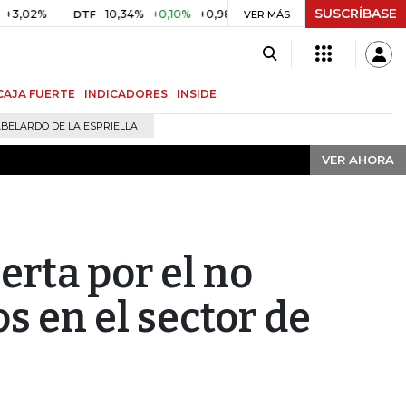
SUSCRÍBASE
VER AHORA
10,34%
+0,10%
+0,98%
$ 416,91
+$ 0,05
+0,01%
DTF
UVR
VER MÁS
CAJA FUERTE
INDICADORES
INSIDE
BELARDO DE LA ESPRIELLA
VER AHORA
erta por el no
s en el sector de