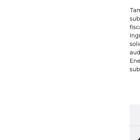
Tam
sub
fis
Ing
sol
aud
Ene
sub