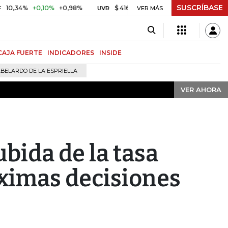
SUSCRÍBASE
VER AHORA
4%
+0,10%
+0,98%
$ 416,91
+$ 0,05
+0,01%
US$
UVR
VER MÁS
BITCOIN
CAJA FUERTE
INDICADORES
INSIDE
BELARDO DE LA ESPRIELLA
VER AHORA
bida de la tasa
óximas decisiones