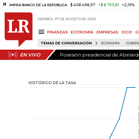
Posesión presidencial de Abelardo
EN VIVO
$ 408.498,97
+$ 8.753,81
+2,19%
PRA BANCO DE LA REPÚBLICA
TAS
VIERNES, 07 DE AGOSTO DE 2026
FINANZAS
ECONOMÍA
EMPRESAS
OCIO
G
TEMAS DE CONVERSACIÓN
ECONOMÍA
GOBIE
Posesión presidencial de Abelardo
EN VIVO