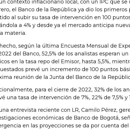
un contexto inflacionario local, con un IPC que se
rero, el Banco de la República ya dio los primeros
tido al subir su tasa de intervención en 100 punto
vándola a 4% y desde ya el mercado anticipa nue
la materia.
hecho, según la última Encuesta Mensual de Exp
2022 del Banco, 52,5% de los analistas esperan un
icos en la tasa repo del Emisor, hasta 5,5%, mient
uestados prevé un incremento de 100 puntos bási
xima reunión de la Junta del Banco de la Repúblic
cionalmente, para el cierre de 2022, 32% de los an
vé una tasa de intervención de 7%, 22% de 7,5% y 
una entrevista reciente con LR, Camilo Pérez, ger
estigaciones económicas de Banco de Bogotá, señ
ergencia en las proyecciones se da por cuenta del