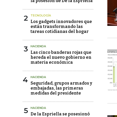
la posesión de De la Espriella
2
TECNOLOGÍA
Los gadgets innovadores que
están transformando las
tareas cotidianas del hogar
3
HACIENDA
Las cinco banderas rojas que
hereda el nuevo gobierno en
materia económica
4
HACIENDA
Seguridad, grupos armados y
embajadas, las primeras
medidas del presidente
5
HACIENDA
De la Espriella se posesionó