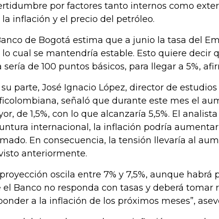
ertidumbre por factores tanto internos como exter
 la inflación y el precio del petróleo.
Banco de Bogotá estima que a junio la tasa del Emi
s lo cual se mantendría estable. Esto quiere decir 
a sería de 100 puntos básicos, para llegar a 5%, afi
 su parte, José Ignacio López, director de estudi
ficolombiana, señaló que durante este mes el au
or, de 1,5%, con lo que alcanzaría 5,5%. El analist
untura internacional, la inflación podría aumenta
imado. En consecuencia, la tensión llevaría al au
visto anteriormente.
 proyección oscila entre 7% y 7,5%, aunque habrá p
 el Banco no responda con tasas y deberá tomar 
ponder a la inflación de los próximos meses”, asev