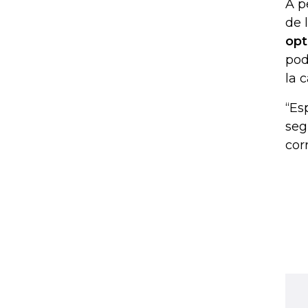
A p
de 
opt
pod
la c
“Es
seg
cor