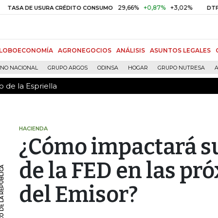
 de la Espriella
29,66%
+0,87%
+3,02%
10,3
A DE USURA CRÉDITO CONSUMO
DTF
LOBOECONOMÍA
AGRONEGOCIOS
ANÁLISIS
ASUNTOS LEGALES
RNO NACIONAL
GRUPO ARGOS
ODINSA
HOGAR
GRUPO NUTRESA
A
 de la Espriella
HACIENDA
¿Cómo impactará su
de la FED en las pr
del Emisor?