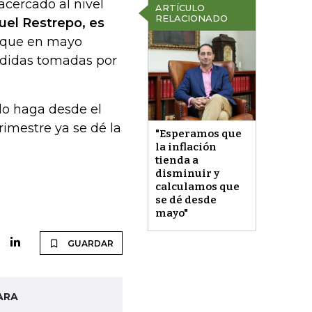
acercado al nivel
ARTÍCULO
RELACIONADO
el Restrepo, es
ó que en mayo
medidas tomadas por
 lo haga desde el
imestre ya se dé la
"Esperamos que
la inflación
tienda a
disminuir y
calculamos que
se dé desde
mayo"
GUARDAR
ARA