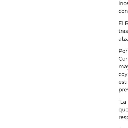
inc
con
El 
tra
alz
Por
Cor
may
coy
est
pre
“La
que
res