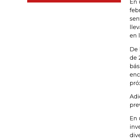
En 
feb
sen
lle
en 
De 
de 
bás
enc
pró
Adi
pre
En 
inv
div