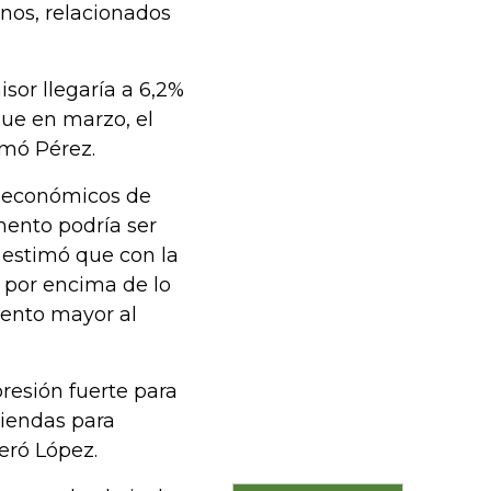
nos, relacionados
sor llegaría a 6,2%
que en marzo, el
rmó Pérez.
os económicos de
mento podría ser
a estimó que con la
r por encima de lo
mento mayor al
resión fuerte para
riendas para
eró López.