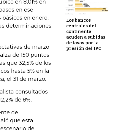
 ubicó en 8,01% en
 pasos en ese
s básicos en enero,
Los bancos
vas determinaciones
centrales del
continente
acuden a subidas
de tasas por la
ectativas de marzo
presión del IPC
 alza de 150 puntos
ras que 32,5% de los
cos hasta 5% en la
a, el 31 de marzo.
alista consultados
12,2% de 8%.
ente de
aló que esta
 escenario de