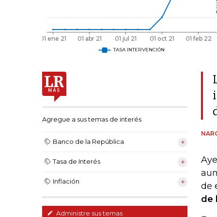
Agregue a sus temas de interés
NARC
Banco de la República
Aye
Tasa de Interés
aum
Inflación
de 
de 
Administre sus temas