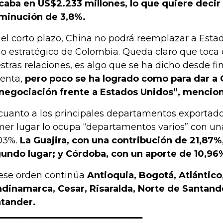
caba en US$2.233 millones, lo que quiere deci
minución de 3,8%.
 el corto plazo, China no podrá reemplazar a Est
io estratégico de Colombia. Queda claro que toca d
stras relaciones, es algo que se ha dicho desde fin
enta,
pero poco se ha logrado como para dar a
negociación frente a Estados Unidos”, mencion
cuanto a los principales departamentos exportador
mer lugar lo ocupa “departamentos varios” con un
03%.
La Guajira, con una contribución de 21,87%
undo lugar; y Córdoba, con un aporte de 10,96%
ese orden continúa
Antioquia, Bogotá, Atlántico,
dinamarca, Cesar, Risaralda, Norte de Santande
tander.