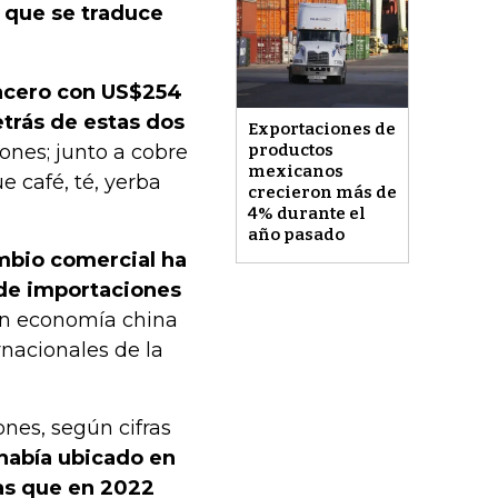
o que se traduce
y acero con US$254
trás de estas dos
Exportaciones de
ones; junto a cobre
productos
mexicanos
 café, té, yerba
crecieron más de
4% durante el
año pasado
mbio comercial ha
de importaciones
 en economía china
rnacionales de la
ones, según cifras
había ubicado en
as que en 2022