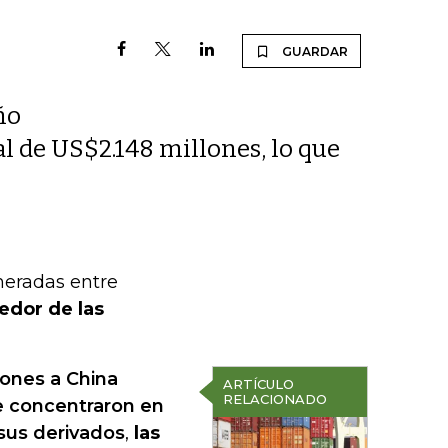
GUARDAR
ño
l de US$2.148 millones, lo que
eneradas entre
edor de las
iones a China
ARTÍCULO
RELACIONADO
e concentraron en
 sus derivados
,
las