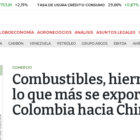
+2,19%
29,66%
+0,87%
+3,02%
TASA DE USURA CRÉDITO CONSUMO
LOBOECONOMÍA
AGRONEGOCIOS
ANÁLISIS
ASUNTOS LEGALES
ÍA
CARBÓN
VENEZUELA
PETRÓLEO
GRUPO ARGOS
EBITDA
AMÉ
COMERCIO
Combustibles, hierr
lo que más se expo
Colombia hacia Ch