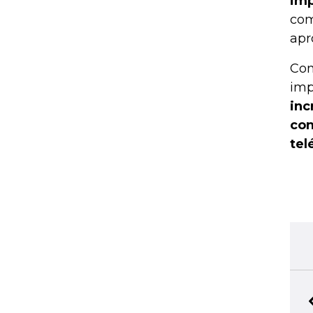
imp
com
apr
Com
imp
inc
con
tel