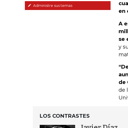
cua
Administre sus temas
en 
A e
mil
se 
y s
mat
“De
aum
de 
de 
Uni
LOS CONTRASTES
Javier Díaz