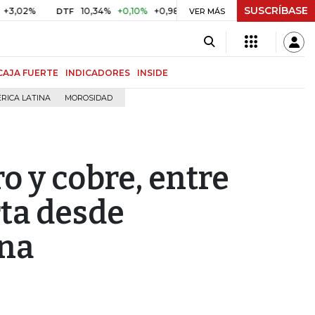
SUSCRÍBASE
10,34%
+0,10%
+0,98%
$ 416,86
+$ 0,05
+0,01%
DTF
UVR
VER MÁS
CAJA FUERTE
INDICADORES
INSIDE
RICA LATINA
MOROSIDAD
o y cobre, entre
rta desde
ina