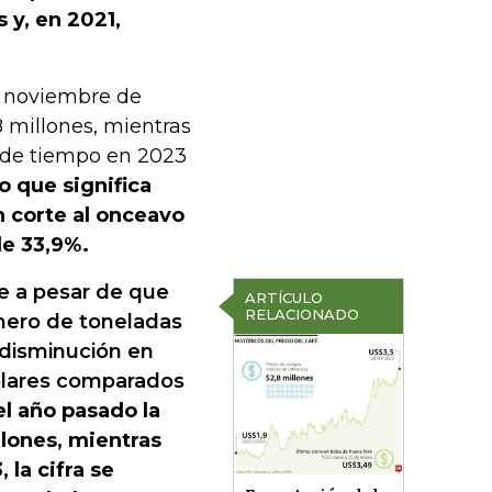
 y, en 2021,
a noviembre de
 millones, mientras
 de tiempo en 2023
lo que significa
n corte al onceavo
e 33,9%.
e a pesar de que
ARTÍCULO
RELACIONADO
mero de toneladas
disminución en
ólares comparados
l año pasado la
llones, mientras
 la cifra se