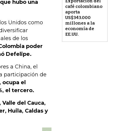
Exportación del
r que hubo una
café colombiano
aporta
US$343.000
ados Unidos como
millones a la
economía de
iversificar
EE.UU.
ales de los
 Colombia poder
ó Defelipe.
es a China, el
a participación de
, ocupa el
, el tercero.
 Valle del Cauca,
r, Huila, Caldas y