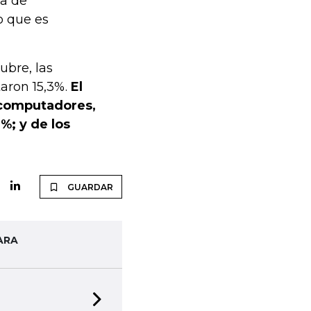
ía de
o que es
ubre, las
aron 15,3%.
El
 computadores,
%; y de los
GUARDAR
ARA
Next slide