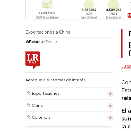
Exportaciones a China
Foto:
Gráfico LR
LUCA
Agregue a sus temas de interés
Con
Est
Exportaciones
rel
China
El 
Colombia
sum
la 