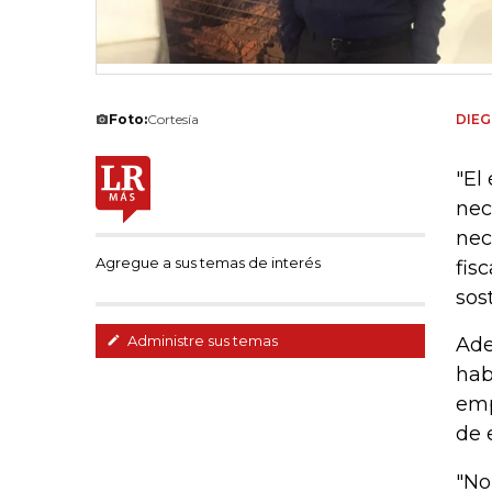
Foto:
Cortesía
DIE
"El
nec
nec
Agregue a sus temas de interés
fis
sos
Administre sus temas
Ade
hab
emp
de 
"No