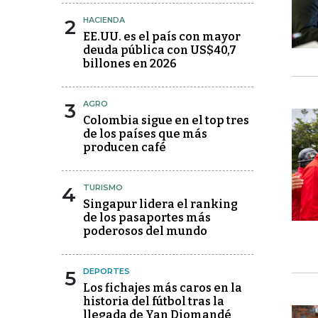
2
HACIENDA
EE.UU. es el país con mayor
deuda pública con US$40,7
billones en 2026
3
AGRO
Colombia sigue en el top tres
de los países que más
producen café
4
TURISMO
Singapur lidera el ranking
de los pasaportes más
poderosos del mundo
5
DEPORTES
Los fichajes más caros en la
historia del fútbol tras la
llegada de Yan Diomandé