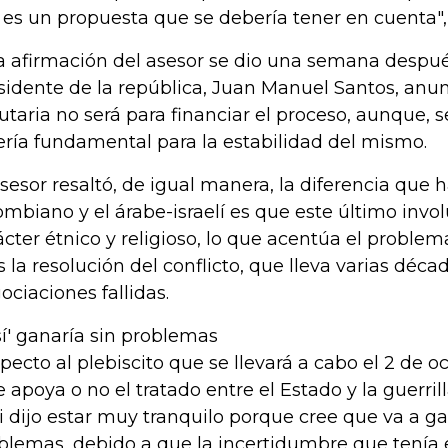
 es un propuesta que se debería tener en cuenta",
a afirmación del asesor se dio una semana despué
sidente de la república, Juan Manuel Santos, anu
butaria no será para financiar el proceso, aunque,
sería fundamental para la estabilidad del mismo.
asesor resaltó, de igual manera, la diferencia que 
ombiano y el árabe-israelí es que este último inv
ácter étnico y religioso, lo que acentúa el problem
 la resolución del conflicto, que lleva varias déca
ociaciones fallidas.
'sí' ganaría sin problemas
pecto al plebiscito que se llevará a cabo el 2 de o
se apoya o no el tratado entre el Estado y la guerril
 dijo estar muy tranquilo porque cree que va a g
blemas, debido a que la incertidumbre que tenía e