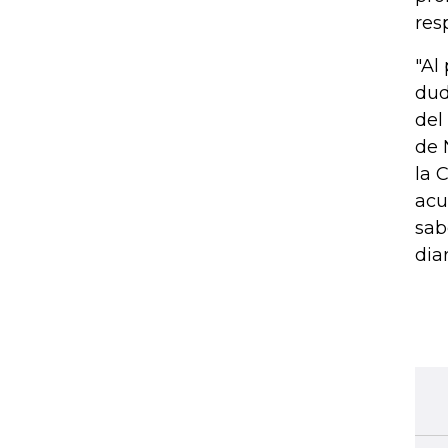
res
"Al
dud
del
de 
la 
acu
sab
diar