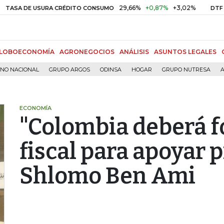
29,66%
+0,87%
+3,02%
10,34
DE USURA CRÉDITO CONSUMO
DTF
LOBOECONOMÍA
AGRONEGOCIOS
ANÁLISIS
ASUNTOS LEGALES
RNO NACIONAL
GRUPO ARGOS
ODINSA
HOGAR
GRUPO NUTRESA
A
ECONOMÍA
"Colombia deberá fo
fiscal para apoyar 
Shlomo Ben Ami