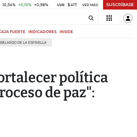
SUSCRÍBASE
%
+0,10%
+0,98%
$ 417,01
+$ 0,05
+0,01%
US$ 6
UVR
VER MÁS
BITCOIN
CAJA FUERTE
INDICADORES
INSIDE
BELARDO DE LA ESPRIELLA
rtalecer política
proceso de paz":