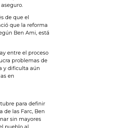
 aseguro.
s de que el
nció que la reforma
 según Ben Ami, está
hay entre el proceso
olucra problemas de
a y dificulta aún
das en
ctubre para definir
la de las Farc, Ben
anar sin mayores
l pueblo al