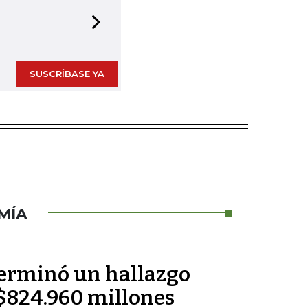
Next slide
SUSCRÍBASE YA
MÍA
terminó un hallazgo
r $824.960 millones