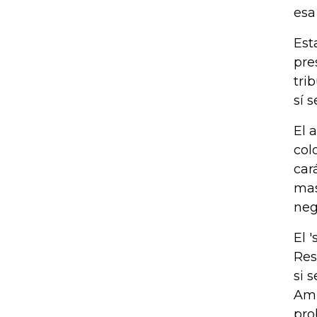
esa
Est
pre
tri
sí 
El 
col
car
mas
neg
El 
Res
si 
Ami
pro