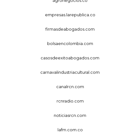
agronegocios.co
empresas.larepublica.co
firmasdeabogados.com
bolsaencolombia.com
casosdeexitoabogados.com
carnavalindustriacultural.com
canalrcn.com
rcnradio.com
noticiasrcn.com
lafm.com.co