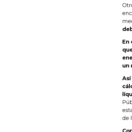
Otr
enc
med
deb
En 
que
ene
un 
Así
cál
líq
Púb
est
de 
Con