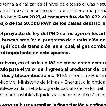
o tema a analizar es el nivel de acceso al Gas Natu
ontró que el consumo per cápita de energía prim
io bajo. P
ara 2021, el consumo fue de 10.422 
ajo de los 50.000 kWh de los países desarrolla
el proyecto de ley del PND se incluyeron los art
 buscan ampliar el programa de sustitución de
rgéticos de transición, en el cual, el gas com
rol importante en esta apuesta.
 mismo, en el artículo 182 se busca establecer u
culo para el valor del ingreso al productor de l
uidos y biocombustibles.
"El Ministerio de Hacien
lico y el Ministerio de Minas y Energía, o la entid
ablecerán la metodología de cálculo del valor del 
los combustibles líquidos y biocombustibles", dic
 esto se busca ampliar la financiación y cofina