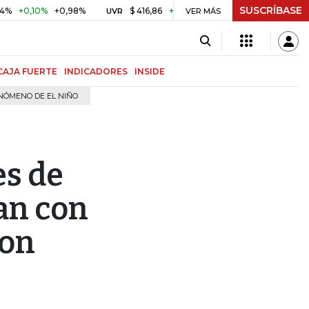
SUSCRÍBASE
10%
+0,98%
$ 416,86
+$ 0,05
+0,01%
US$ 64.442
UVR
VER MÁS
BITCOIN
CAJA FUERTE
INDICADORES
INSIDE
NÓMENO DE EL NIÑO
es de
an con
son