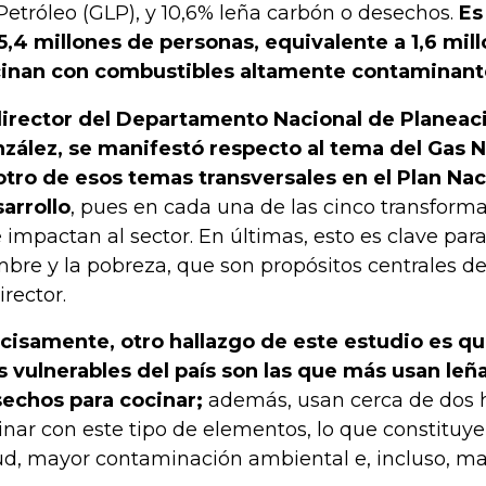
Petróleo (GLP), y 10,6% leña carbón o desechos.
Es
5,4 millones de personas, equivalente a 1,6 mil
inan con combustibles altamente contaminant
director del Departamento Nacional de Planeaci
zález, se manifestó respecto al tema del Gas N
otro de esos temas transversales en el Plan Nac
arrollo
, pues en cada una de las cinco transfor
 impactan al sector. En últimas, esto es clave para
bre y la pobreza, que son propósitos centrales de
irector.
cisamente, otro hallazgo de este estudio es qu
 vulnerables del país son las que más usan leña
echos para cocinar;
además, usan cerca de dos h
inar con este tipo de elementos, lo que constituye
ud, mayor contaminación ambiental e, incluso, ma