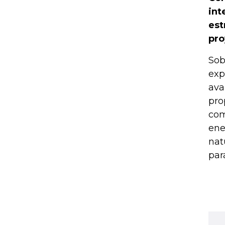
int
est
pro
Sob
exp
ava
pro
com
ene
nat
par