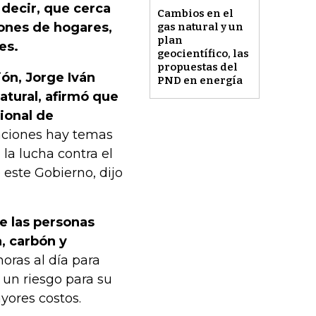
 decir, que cerca
Cambios en el
lones de hogares,
gas natural y un
plan
es.
geocientífico, las
propuestas del
ón, Jorge Iván
PND en energía
atural, afirmó que
ional de
maciones hay temas
 la lucha contra el
 este Gobierno, dijo
e las personas
, carbón y
oras al día para
 un riesgo para su
yores costos.