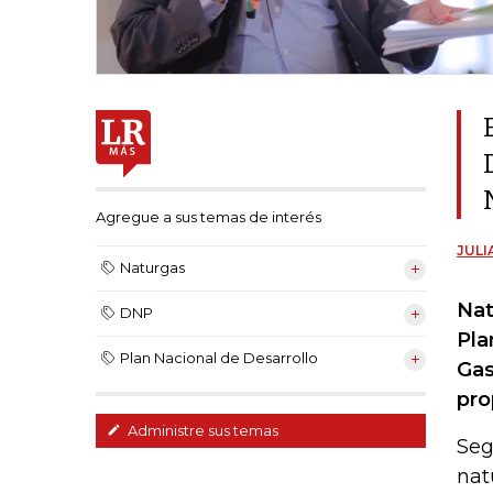
Agregue a sus temas de interés
JULI
Naturgas
Nat
DNP
Pla
Plan Nacional de Desarrollo
Gas
pro
Administre sus temas
Seg
nat