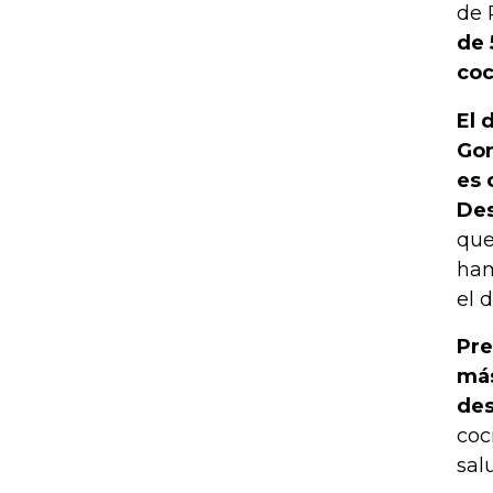
de 
de 
coc
El 
Gon
es 
Des
que
ham
el d
Pre
más
des
coc
sal