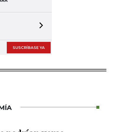
ARA
Next slide
impresas en formato digital
SUSCRÍBASE YA
MÍA