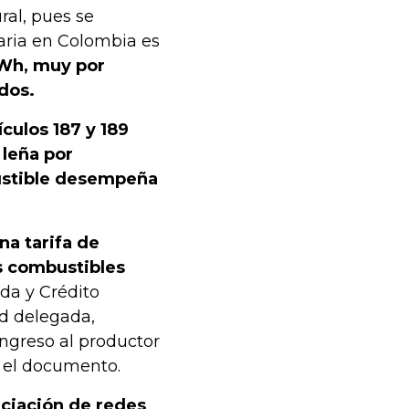
ral, pues se
aria en Colombia es
kWh, muy por
dos.
ículos 187 y 189
 leña por
bustible desempeña
na tarifa de
os combustibles
da y Crédito
ad delegada,
ingreso al productor
e el documento.
nciación de redes