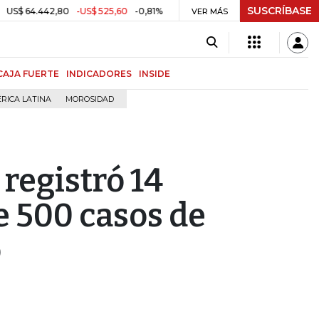
SUSCRÍBASE
2,80
-US$ 525,60
-0,81%
$ 3.179,40
-$ 25,11
-0,78%
TRM
VER MÁS
MSCI
CAJA FUERTE
INDICADORES
INSIDE
RICA LATINA
MOROSIDAD
 registró 14
 500 casos de
o