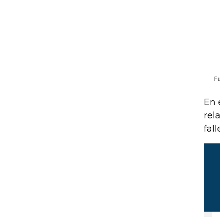
En 
rel
fall