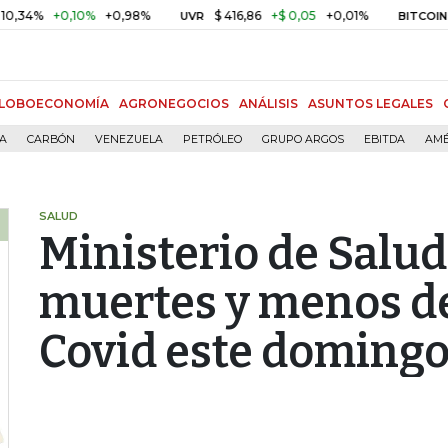
,10%
+0,98%
$ 416,86
+$ 0,05
+0,01%
US$ 64.44
UVR
BITCOIN
LOBOECONOMÍA
AGRONEGOCIOS
ANÁLISIS
ASUNTOS LEGALES
ÍA
CARBÓN
VENEZUELA
PETRÓLEO
GRUPO ARGOS
EBITDA
AMÉ
SALUD
Ministerio de Salud
muertes y menos de
Covid este doming