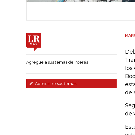
MAR
Deb
Tra
Agregue a sus temas de interés
los
Bog
est
Administre sus temas
de 
Seg
de 
Est