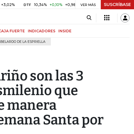
SUSCRÍBASE
2%
10,34%
+0,10%
+0,98%
$ 416,96
+$ 0,05
+0,01%
DTF
UVR
VER MÁS
CAJA FUERTE
INDICADORES
INSIDE
BELARDO DE LA ESPRIELLA
ariño son las 3
smilenio que
de manera
Semana Santa por