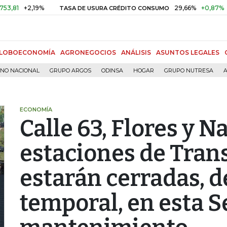
1
+2,19%
29,66%
+0,87%
+3,0
TASA DE USURA CRÉDITO CONSUMO
LOBOECONOMÍA
AGRONEGOCIOS
ANÁLISIS
ASUNTOS LEGALES
RNO NACIONAL
GRUPO ARGOS
ODINSA
HOGAR
GRUPO NUTRESA
A
ECONOMÍA
Calle 63, Flores y N
estaciones de Tran
estarán cerradas, 
temporal, en esta 