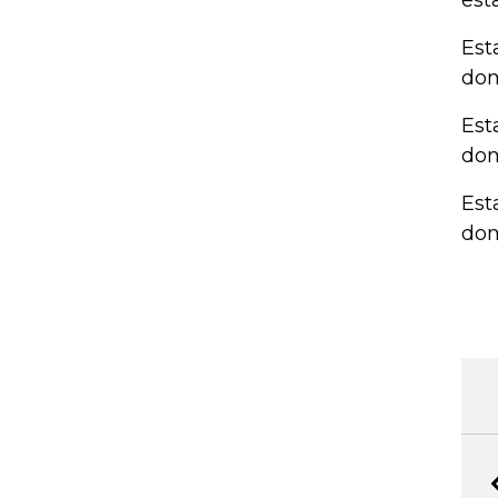
est
Est
dom
Est
dom
Est
dom