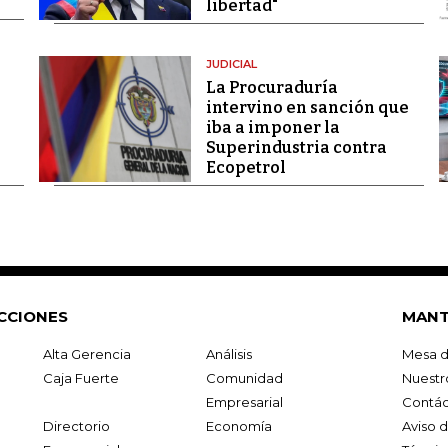
libertad"
JUDICIAL
La Procuraduría
intervino en sanción que
iba a imponer la
Superindustria contra
Ecopetrol
CCIONES
MANT
Alta Gerencia
Análisis
Mesa d
Caja Fuerte
Comunidad
Nuestr
Empresarial
Contác
Directorio
Economía
Aviso 