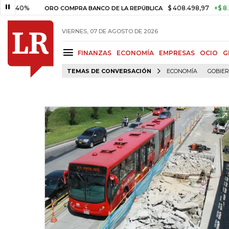
,40%
$ 408.498,97
+$ 8.753,8
ORO COMPRA BANCO DE LA REPÚBLICA
VIERNES, 07 DE AGOSTO DE 2026
FINANZAS
ECONOMÍA
EMPRESAS
OCIO
G
TEMAS DE CONVERSACIÓN
ECONOMÍA
GOBIE