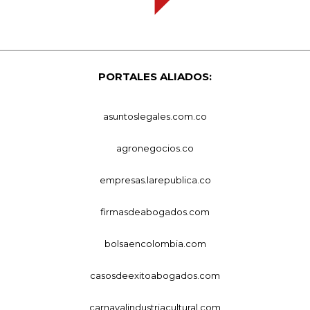
PORTALES ALIADOS:
asuntoslegales.com.co
agronegocios.co
empresas.larepublica.co
firmasdeabogados.com
bolsaencolombia.com
casosdeexitoabogados.com
carnavalindustriacultural.com