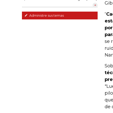
Gibr
“
Ca
Administre sus temas
est
por
par
se 
rui
Nar
Sob
téc
pre
"Lu
pil
que
de 