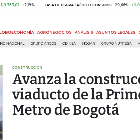
81
+2,19%
29,66%
+0,87%
+3
TASA DE USURA CRÉDITO CONSUMO
LOBOECONOMÍA
AGRONEGOCIOS
ANÁLISIS
ASUNTOS LEGALES
RNO NACIONAL
GRUPO ARGOS
ODINSA
HOGAR
GRUPO NUTRESA
A
CONSTRUCCIÓN
Avanza la construc
viaducto de la Prim
Metro de Bogotá