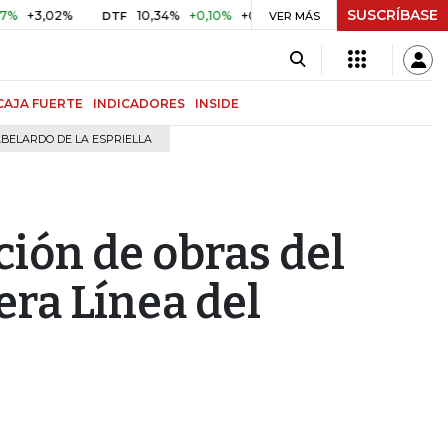
SUSCRÍBASE
,02%
10,34%
+0,10%
+0,98%
$ 416,96
+$ 0,05
+0,0
DTF
UVR
VER MÁS
CAJA FUERTE
INDICADORES
INSIDE
BELARDO DE LA ESPRIELLA
ción de obras del
era Línea del