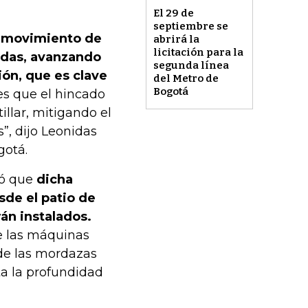
El 29 de
septiembre se
l movimiento de
abrirá la
licitación para la
adas, avanzando
segunda línea
ión, que es clave
del Metro de
Bogotá
es que el hincado
illar, mitigando el
”, dijo Leonidas
gotá.
có que
dicha
sde el patio de
rán instalados.
de las máquinas
 de las mordazas
ta la profundidad