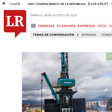
1,40%
$ 408.498,97
+$ 8.753,
ORO COMPRA BANCO DE LA REPÚBLICA
SÁBADO, 08 DE AGOSTO DE 2026
FINANZAS
ECONOMÍA
EMPRESAS
OCIO
G
TEMAS DE CONVERSACIÓN
ECONOMÍA
GOBIE