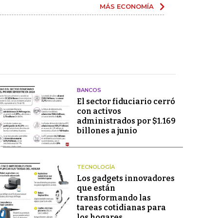
MÁS ECONOMÍA
BANCOS
El sector fiduciario cerró
con activos
administrados por $1.169
billones a junio
TECNOLOGÍA
Los gadgets innovadores
que están
transformando las
tareas cotidianas para
los hogares