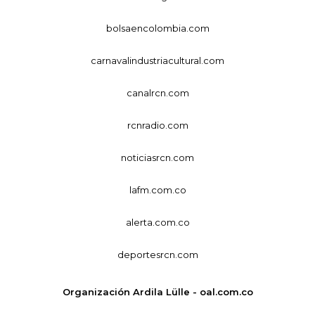
bolsaencolombia.com
carnavalindustriacultural.com
canalrcn.com
rcnradio.com
noticiasrcn.com
lafm.com.co
alerta.com.co
deportesrcn.com
Organización Ardila Lülle - oal.com.co