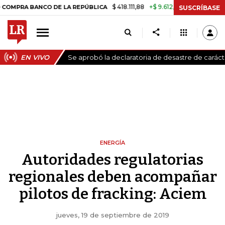
$ 418.111,88
+$ 9.612,91
+2,35%
 BANCO DE LA REPÚBLICA
TASA D
SUSCRÍBASE
EN VIVO
Se aprobó la declaratoria de desastre de carác
ENERGÍA
Autoridades regulatorias
regionales deben acompañar
pilotos de fracking: Aciem
jueves, 19 de septiembre de 2019