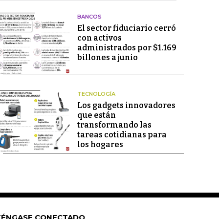
BANCOS
El sector fiduciario cerró
con activos
administrados por $1.169
billones a junio
TECNOLOGÍA
Los gadgets innovadores
que están
transformando las
tareas cotidianas para
los hogares
ÉNGASE CONECTADO