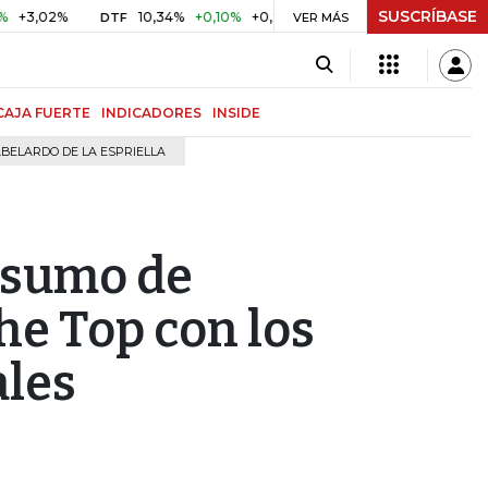
SUSCRÍBASE
2%
10,34%
+0,10%
+0,98%
$ 416,96
+$ 0,05
+0,01%
DTF
UVR
VER MÁS
CAJA FUERTE
INDICADORES
INSIDE
BELARDO DE LA ESPRIELLA
nsumo de
he Top con los
ales