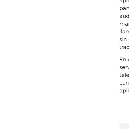
apl
par
aud
man
lla
sin
tra
En 
ser
tel
con
apl