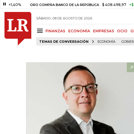
40%
$ 408.498,97
+$ 8.753,81
ORO COMPRA BANCO DE LA REPÚBLICA
SÁBADO, 08 DE AGOSTO DE 2026
FINANZAS
ECONOMÍA
EMPRESAS
OCIO
G
TEMAS DE CONVERSACIÓN
ECONOMÍA
GOBIE