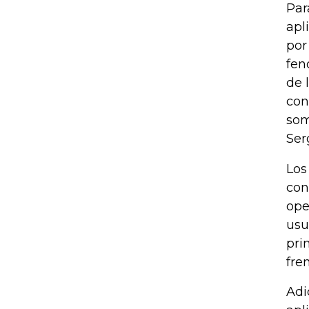
Par
apl
por
fen
de 
con
som
Ser
Los
con
ope
usu
pri
fre
Adi