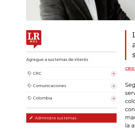
Agregue a sus temas de interés
CRIS
CRC
Seg
Comunicaciones
ser
Colombia
col
con
man
Administre sus temas
la 