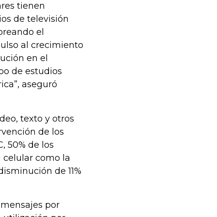
ares tienen
ios de televisión
oreando el
lso al crecimiento
lución en el
ipo de estudios
ica”, aseguró
deo, texto y otros
rvención de los
C, 50% de los
u celular como la
disminución de 11%
r mensajes por