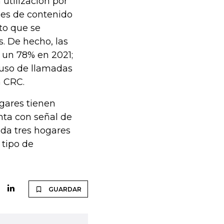
 utilización por
nes de contenido
to que se
. De hecho, las
 un 78% en 2021;
 uso de llamadas
a CRC.
ogares tienen
nta con señal de
ada tres hogares
 tipo de
GUARDAR