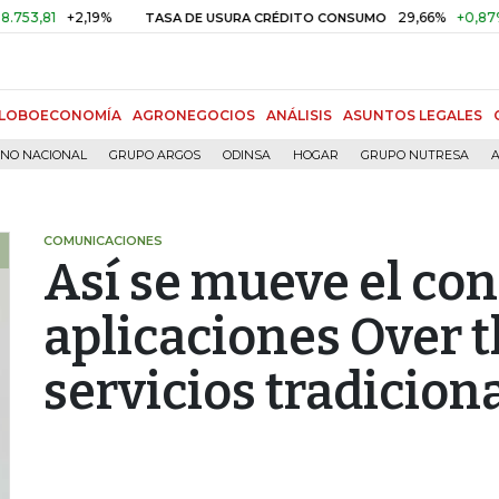
+2,19%
29,66%
+0,87%
+3,0
TASA DE USURA CRÉDITO CONSUMO
LOBOECONOMÍA
AGRONEGOCIOS
ANÁLISIS
ASUNTOS LEGALES
RNO NACIONAL
GRUPO ARGOS
ODINSA
HOGAR
GRUPO NUTRESA
A
COMUNICACIONES
Así se mueve el co
aplicaciones Over t
servicios tradicion