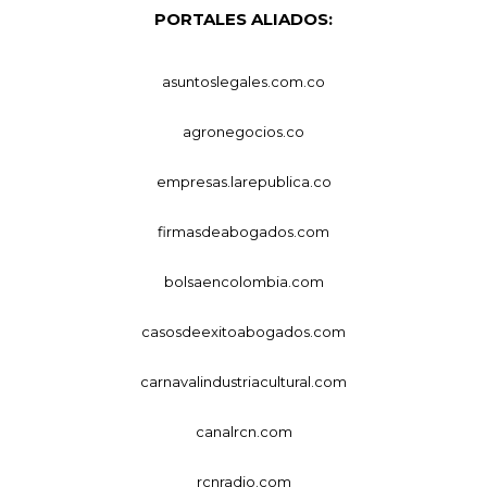
PORTALES ALIADOS:
asuntoslegales.com.co
agronegocios.co
empresas.larepublica.co
firmasdeabogados.com
bolsaencolombia.com
casosdeexitoabogados.com
carnavalindustriacultural.com
canalrcn.com
rcnradio.com