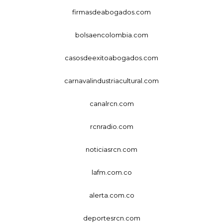
firmasdeabogados.com
bolsaencolombia.com
casosdeexitoabogados.com
carnavalindustriacultural.com
canalrcn.com
rcnradio.com
noticiasrcn.com
lafm.com.co
alerta.com.co
deportesrcn.com