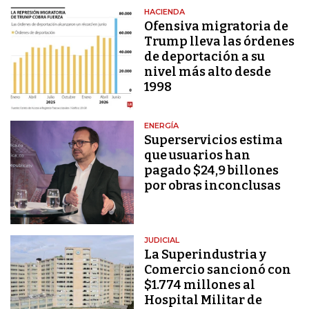
HACIENDA
Ofensiva migratoria de
Trump lleva las órdenes
de deportación a su
nivel más alto desde
1998
ENERGÍA
Superservicios estima
que usuarios han
pagado $24,9 billones
por obras inconclusas
JUDICIAL
La Superindustria y
Comercio sancionó con
$1.774 millones al
Hospital Militar de