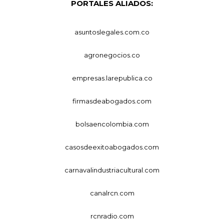
PORTALES ALIADOS:
asuntoslegales.com.co
agronegocios.co
empresas.larepublica.co
firmasdeabogados.com
bolsaencolombia.com
casosdeexitoabogados.com
carnavalindustriacultural.com
canalrcn.com
rcnradio.com