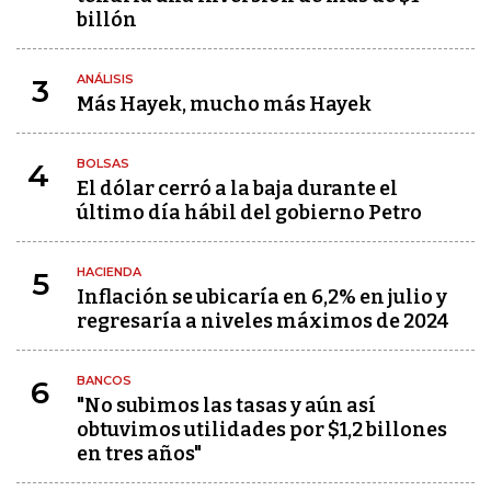
billón
ANÁLISIS
3
Más Hayek, mucho más Hayek
BOLSAS
4
El dólar cerró a la baja durante el
último día hábil del gobierno Petro
HACIENDA
5
Inflación se ubicaría en 6,2% en julio y
regresaría a niveles máximos de 2024
BANCOS
6
"No subimos las tasas y aún así
obtuvimos utilidades por $1,2 billones
en tres años"