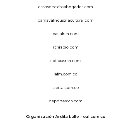
casosdeexitoabogados.com
carnavalindustriacultural.com
canalrcn.com
rcnradio.com
noticiasrcn.com
lafm.com.co
alerta.com.co
deportesrcn.com
Organización Ardila Lülle - oal.com.co