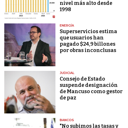
nivel más alto desde
1998
ENERGÍA
Superservicios estima
que usuarios han
pagado $24,9 billones
por obras inconclusas
JUDICIAL
Consejo de Estado
suspende designación
de Mancuso como gestor
de paz
BANCOS
"No subimos las tasas y