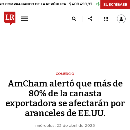
$ 408.498,97
+$ 8.753,81
+2,19%
 BANCO DE LA REPÚBLICA
TASA
SUSCRÍBASE
COMERCIO
AmCham alertó que más de
80% de la canasta
exportadora se afectarán por
aranceles de EE.UU.
miércoles, 23 de abril de 2025