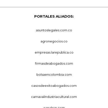
PORTALES ALIADOS:
asuntoslegales.com.co
agronegocios.co
empresas.larepublica.co
firmasdeabogados.com
bolsaencolombia.com
casosdeexitoabogados.com
carnavalindustriacultural.com
canalrcn.com