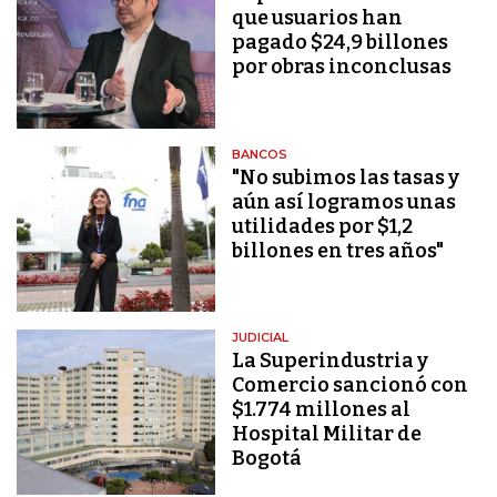
que usuarios han
pagado $24,9 billones
por obras inconclusas
BANCOS
"No subimos las tasas y
aún así logramos unas
utilidades por $1,2
billones en tres años"
JUDICIAL
La Superindustria y
Comercio sancionó con
$1.774 millones al
Hospital Militar de
Bogotá