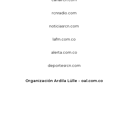
rcnradio.com
noticiasrcn.com
lafm.com.co
alerta.com.co
deportesrcn.com
Organización Ardila Lülle - oal.com.co