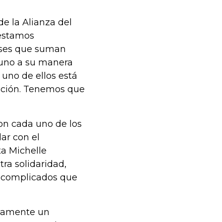
e la Alianza del
 estamos
íses que suman
 uno a su manera
uno de ellos está
eación. Tenemos que
on cada uno de los
ar con el
ta Michelle
ra solidaridad,
n complicados que
evamente un