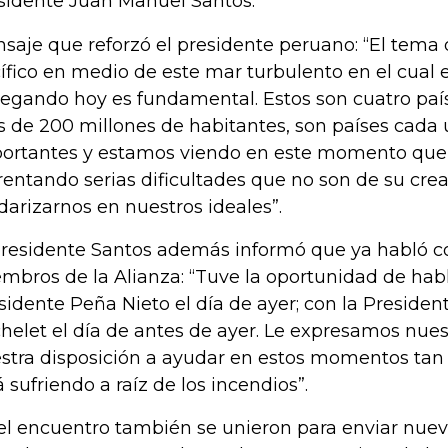
sidente Juan Manuel Santos.
saje que reforzó el presidente peruano: “El tema d
ífico en medio de este mar turbulento en el cual
egando hoy es fundamental. Estos son cuatro pa
 de 200 millones de habitantes, son países cada
ortantes y estamos viendo en este momento que 
rentando serias dificultades que no son de su cr
idarizarnos en nuestros ideales”.
presidente Santos además informó que ya habló c
mbros de la Alianza: “Tuve la oportunidad de habl
sidente Peña Nieto el día de ayer; con la Presiden
helet el día de antes de ayer. Le expresamos nuest
stra disposición a ayudar en estos momentos ta
á sufriendo a raíz de los incendios”.
el encuentro también se unieron para enviar nu