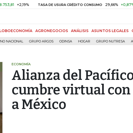
+2,19%
29,66%
+0,87%
+3,0
TASA DE USURA CRÉDITO CONSUMO
LOBOECONOMÍA
AGRONEGOCIOS
ANÁLISIS
ASUNTOS LEGALES
RNO NACIONAL
GRUPO ARGOS
ODINSA
HOGAR
GRUPO NUTRESA
A
ECONOMÍA
Alianza del Pacífic
cumbre virtual con
a México