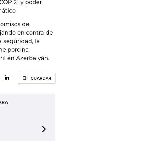
COP 21 y poder
ático.
romisos de
ajando en contra de
a seguridad, la
rne porcina
il en Azerbaiyán.
GUARDAR
ARA
Next slide