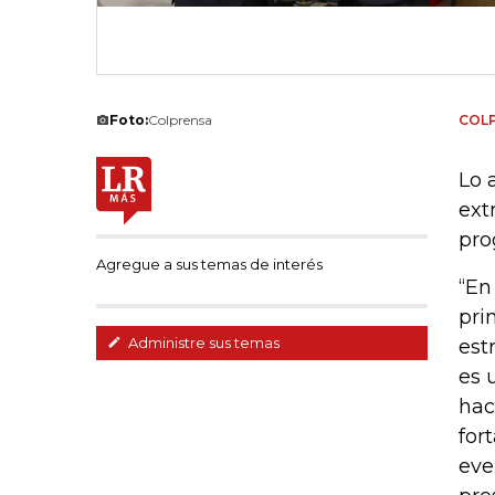
Foto:
Colprensa
COL
Lo 
ext
pro
Agregue a sus temas de interés
“En
pri
Administre sus temas
est
es 
hac
for
eve