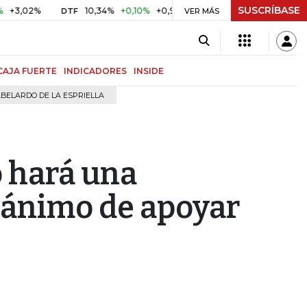
SUSCRÍBASE
2%
10,34%
+0,10%
+0,98%
$ 416,96
+$ 0,05
+0,01%
DTF
UVR
VER MÁS
CAJA FUERTE
INDICADORES
INSIDE
BELARDO DE LA ESPRIELLA
o hará una
 ánimo de apoyar