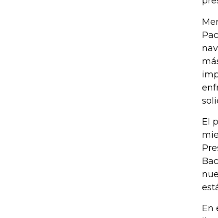
pre
Men
Pac
nav
más
imp
enf
sol
El 
mie
Pre
Bac
nue
est
En 