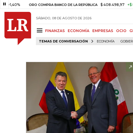
40%
$ 408.498,97
+$ 8.753,81
ORO COMPRA BANCO DE LA REPÚBLICA
SÁBADO, 08 DE AGOSTO DE 2026
FINANZAS
ECONOMÍA
EMPRESAS
OCIO
G
TEMAS DE CONVERSACIÓN
ECONOMÍA
GOBIE