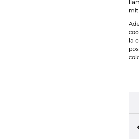
lla
mit
Ade
coo
la 
pos
col