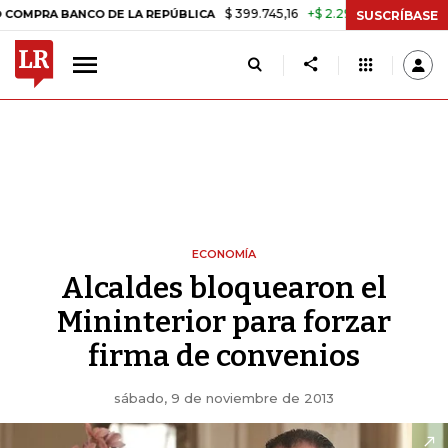
$ 399.745,16
+$ 2.295,71
+0,58%
BANCO DE LA REPÚBLICA
TASA D
SUSCRÍBASE
ECONOMÍA
Alcaldes bloquearon el
Mininterior para forzar
firma de convenios
sábado, 9 de noviembre de 2013