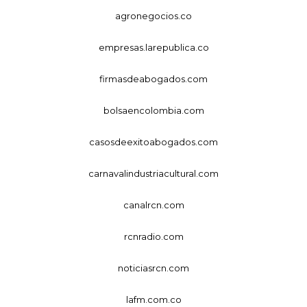
agronegocios.co
empresas.larepublica.co
firmasdeabogados.com
bolsaencolombia.com
casosdeexitoabogados.com
carnavalindustriacultural.com
canalrcn.com
rcnradio.com
noticiasrcn.com
lafm.com.co