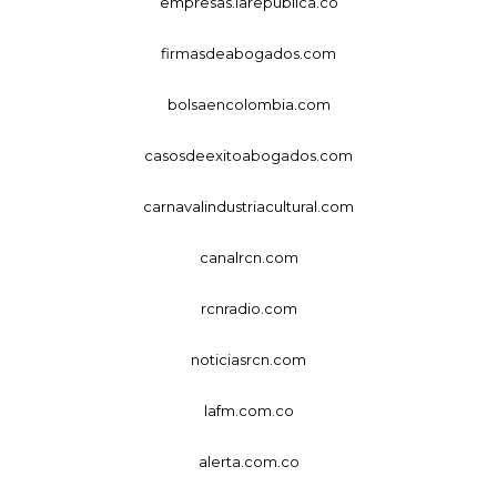
empresas.larepublica.co
firmasdeabogados.com
bolsaencolombia.com
casosdeexitoabogados.com
carnavalindustriacultural.com
canalrcn.com
rcnradio.com
noticiasrcn.com
lafm.com.co
alerta.com.co