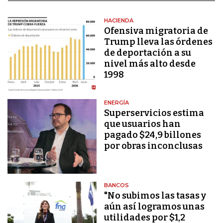
HACIENDA
Ofensiva migratoria de
Trump lleva las órdenes
de deportación a su
nivel más alto desde
1998
ENERGÍA
Superservicios estima
que usuarios han
pagado $24,9 billones
por obras inconclusas
BANCOS
"No subimos las tasas y
aún así logramos unas
utilidades por $1,2