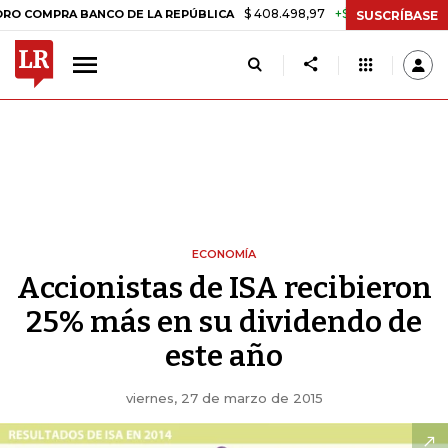
$ 408.498,97
+$ 8.753,81
+2,19%
RA BANCO DE LA REPÚBLICA
TA
SUSCRÍBASE
ECONOMÍA
Accionistas de ISA recibieron
25% más en su dividendo de
este año
viernes, 27 de marzo de 2015