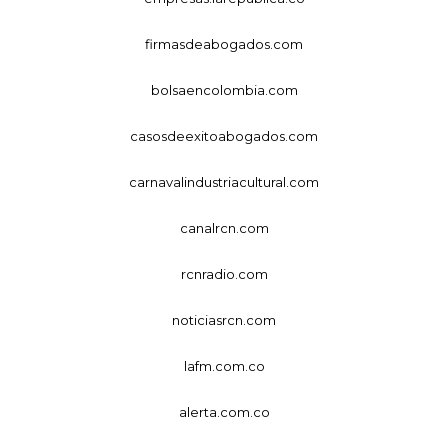
firmasdeabogados.com
bolsaencolombia.com
casosdeexitoabogados.com
carnavalindustriacultural.com
canalrcn.com
rcnradio.com
noticiasrcn.com
lafm.com.co
alerta.com.co