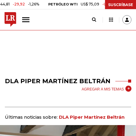
-29,92
-1,26%
US$ 75,09
-US$ 0,24
-0,32%
PETRÓLEO WTI
C
SUSCRÍBASE
DLA PIPER MARTÍNEZ BELTRÁN
AGREGAR A MIS TEMAS
Últimas noticias sobre:
DLA Piper Martínez Beltrán