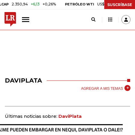
2.350,94
+6,13
+0,26%
US$ 78,01
US$ 2,92
+3,8
PETRÓLEO WTI
SUSCRÍBASE
DAVIPLATA
AGREGAR A MIS TEMAS
Últimas noticias sobre:
DaviPlata