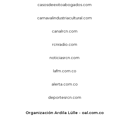
casosdeexitoabogados.com
carnavalindustriacultural.com
canalrcn.com
rcnradio.com
noticiasrcn.com
lafm.com.co
alerta.com.co
deportesrcn.com
Organización Ardila Lülle - oal.com.co