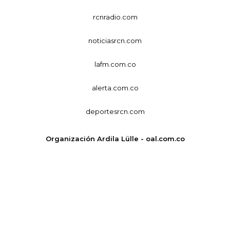
rcnradio.com
noticiasrcn.com
lafm.com.co
alerta.com.co
deportesrcn.com
Organización Ardila Lülle - oal.com.co