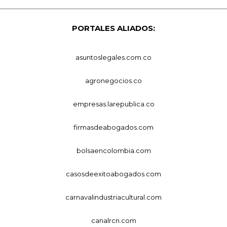
PORTALES ALIADOS:
asuntoslegales.com.co
agronegocios.co
empresas.larepublica.co
firmasdeabogados.com
bolsaencolombia.com
casosdeexitoabogados.com
carnavalindustriacultural.com
canalrcn.com