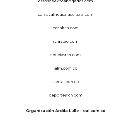
casosdeexitoabogados.com
carnavalindustriacultural.com
canalrcn.com
rcnradio.com
noticiasrcn.com
lafm.com.co
alerta.com.co
deportesrcn.com
Organización Ardila Lülle - oal.com.co