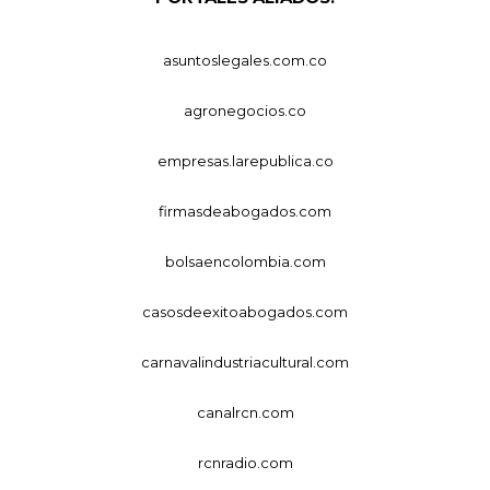
asuntoslegales.com.co
agronegocios.co
empresas.larepublica.co
firmasdeabogados.com
bolsaencolombia.com
casosdeexitoabogados.com
carnavalindustriacultural.com
canalrcn.com
rcnradio.com