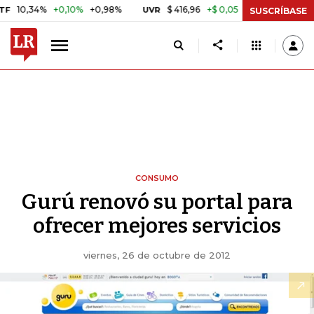
0,34%
+0,10%
+0,98%
$ 416,96
+$ 0,05
+0,01%
UVR
BITCOIN
SUSCRÍBASE
CONSUMO
Gurú renovó su portal para
ofrecer mejores servicios
viernes, 26 de octubre de 2012