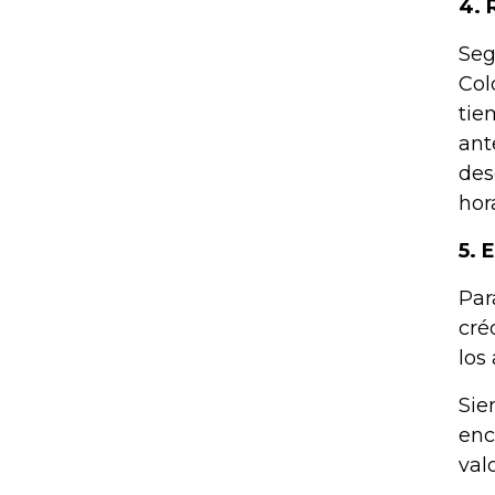
4. 
Seg
Col
tie
ant
des
hor
5. 
Par
cré
los
Sie
enc
val