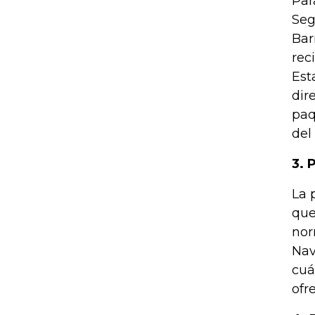
Par
Seg
Bar
rec
Est
dir
paq
del
3. 
La 
que
nor
Nav
cuá
ofr