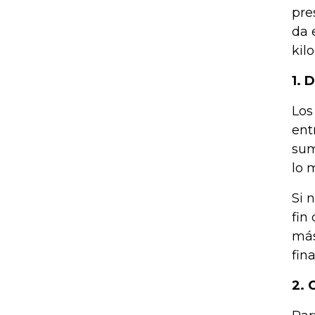
pre
da 
kil
1. 
Los
ent
sum
lo 
Si 
fin
más
fin
2. 