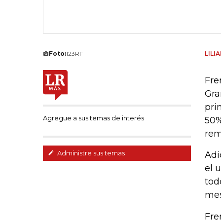
Foto:
123RF
LILI
Fre
Gra
pri
Agregue a sus temas de interés
50%
rem
Administre sus temas
Adi
el 
tod
mes
Fre