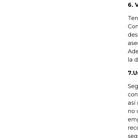
6. 
Ten
Con
des
ase
Ade
la 
7.U
Seg
con
así
no 
emp
rec
seg