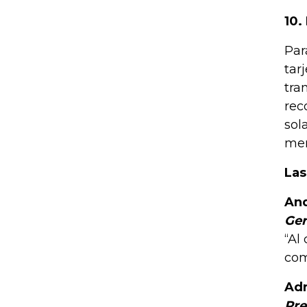
10.
Par
tar
tra
rec
sol
men
Las
And
Ger
“Al
com
Adr
Pre