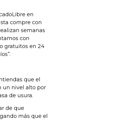
cadoLibre en
ista compre con
realizan semanas
ontamos con
o gratuitos en 24
os”.
ntiendas que el
 un nivel alto por
asa de usura.
sar de que
agando más que el