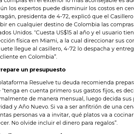
a compras en el exterior lo más aconsejable es adqu
ún los expertos puede disminuir los costos en ce
ragán, presidenta de 4-72, explicó que el Casillero
ibir en cualquier destino de Colombia las compras
ados Unidos. “Cuesta US$15 al año y el usuario tie
ección física en Miami, a la cual direccionar sus c
uete llegue al casillero, 4-72 lo despacha y entreg
 cliente en Colombia”.
Prepare un presupuesto
plataforma Resuelve tu deuda recomienda prepar
 “tenga en cuenta primero sus gastos fijos, es dec
malmente de manera mensual, luego decida sus 
idad y Año Nuevo. Si va a ser anfitrión de una cen
ntas personas va a invitar, qué platos va a cocina
ecer. No olvide incluir el dinero para regalos”.