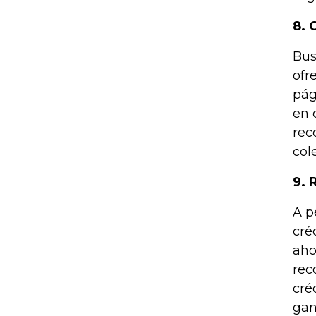
8. 
Bus
ofr
pág
en 
rec
col
9. 
A p
cré
aho
rec
cré
gan