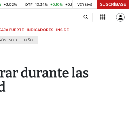
SUSCRÍBASE
2%
10,34%
+0,10%
+0,98%
$ 416,81
+$ 0,05
+0,01%
DTF
UVR
VER MÁS
CAJA FUERTE
INDICADORES
INSIDE
NÓMENO DE EL NIÑO
rar durante las
d