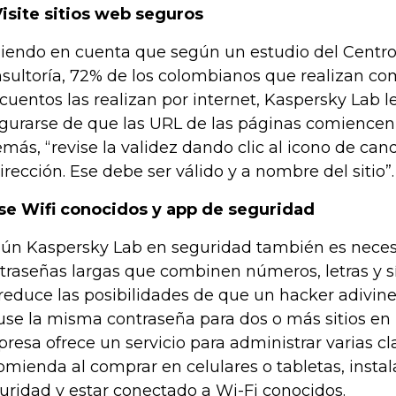
Visite sitios web seguros
iendo en cuenta que según un estudio del Centro
sultoría, 72% de los colombianos que realizan co
cuentos las realizan por internet, Kaspersky Lab 
gurarse de que las URL de las páginas comiencen co
más, “revise la validez dando clic al icono de can
dirección. Ese debe ser válido y a nombre del sitio”.
se Wifi conocidos y app de seguridad
ún Kaspersky Lab en seguridad también es necesar
traseñas largas que combinen números, letras y s
 reduce las posibilidades de que un hacker adivine
use la misma contraseña para dos o más sitios en I
resa ofrece un servicio para administrar varias c
omienda al comprar en celulares o tabletas, instal
uridad y estar conectado a Wi-Fi conocidos.