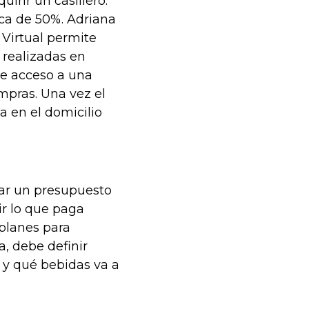
irir un casillero.
rca de 50%. Adriana
 Virtual permite
 realizadas en
ne acceso a una
ompras. Una vez el
a en el domicilio
ar un presupuesto
ir lo que paga
planes para
a, debe definir
r y qué bebidas va a