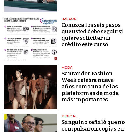
BANCOS
Conozca los seis pasos
que usted debe seguir si
quiere solicitar un
crédito este curso
MODA
Santander Fashion
Week celebra nueve
años como una de las
plataformas de moda
más importantes
JUDICIAL
Sanguino señaló que no
compulsaron copias en