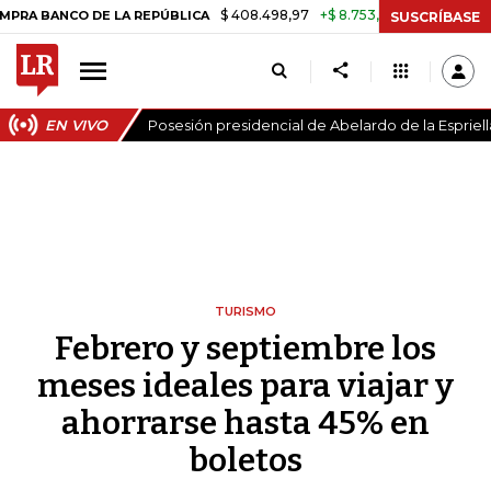
$ 408.498,97
+$ 8.753,81
+2,19%
ANCO DE LA REPÚBLICA
TASA D
SUSCRÍBASE
EN VIVO
Posesión presidencial de Abelardo de la Espriell
TURISMO
Febrero y septiembre los
meses ideales para viajar y
ahorrarse hasta 45% en
boletos